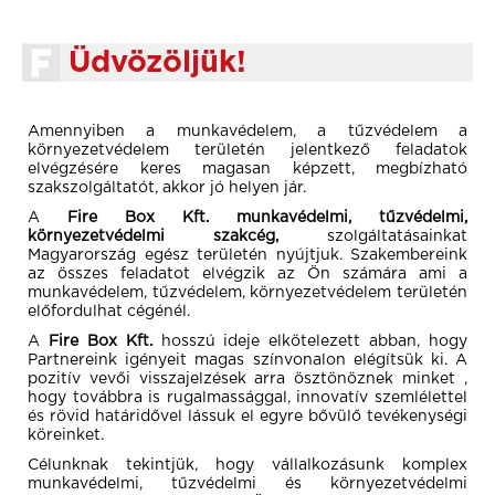
Üdvözöljük!
Amennyiben a munkavédelem, a tűzvédelem a
környezetvédelem területén jelentkező feladatok
elvégzésére keres magasan képzett, megbízható
szakszolgáltatót, akkor jó helyen jár.
A
Fire Box Kft. munkavédelmi, tűzvédelmi,
környezetvédelmi szakcég,
szolgáltatásainkat
Magyarország egész területén nyújtjuk. Szakembereink
az összes feladatot elvégzik az Ön számára ami a
munkavédelem, tűzvédelem, környezetvédelem területén
előfordulhat cégénél.
A
Fire Box Kft.
hosszú ideje elkötelezett abban, hogy
Partnereink igényeit magas színvonalon elégítsük ki. A
pozitív vevői visszajelzések arra ösztönöznek minket ,
hogy továbbra is rugalmassággal, innovatív szemlélettel
és rövid határidővel lássuk el egyre bővülő tevékenységi
köreinket.
Célunknak tekintjük, hogy vállalkozásunk komplex
munkavédelmi, tűzvédelmi és környezetvédelmi