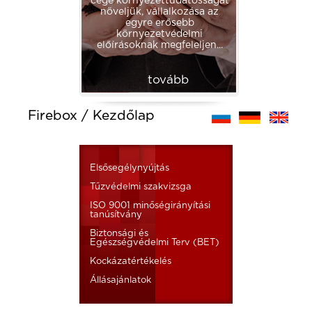
cége környezettudatosságát
növeljük, vállalkozása az
egyre erősebb
környezetvédelmi
előírásoknak megfeleljen...
tovább
Firebox / Kezdőlap
Elsősegélynyújtás
Tűzvédelmi szakvizsga
ISO 9001 minőségirányítási
tanúsítvány
Biztonsági és
Egészségvédelmi Terv (BET)
Kockázatértékelés
Állásajánlatok