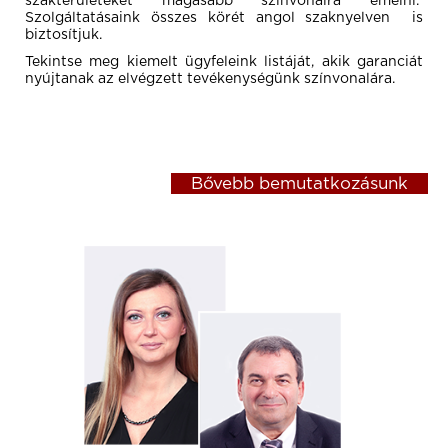
szakterületeket magasabb színvonalra emelni.
Szolgáltatásaink összes körét angol szaknyelven is
biztosítjuk.
Tekintse meg kiemelt ügyfeleink listáját, akik garanciát
nyújtanak az elvégzett tevékenységünk színvonalára.
Bővebb bemutatkozásunk