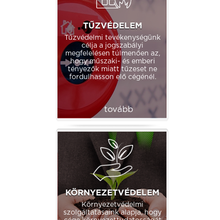
TŰZVÉDELEM
Tűzvédelmi tevékenységünk
célja a jogszabályi
megfelelésen túlmenően az,
hogy műszaki- és emberi
tényezők miatt tűzeset ne
fordulhasson elő cégénél.
tovább
KÖRNYEZETVÉDELEM
Környezetvédelmi
szolgáltatásaink alapja, hogy