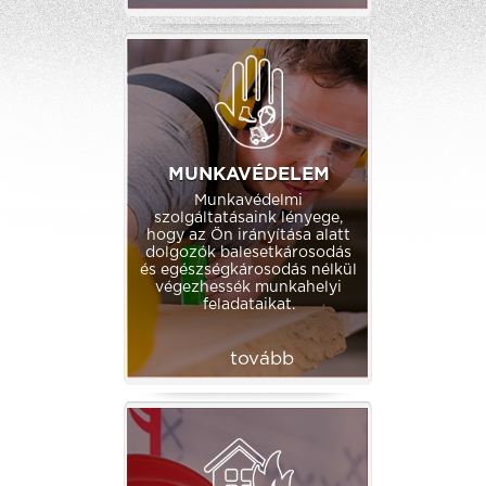
MUNKAVÉDELEM
Munkavédelmi
szolgáltatásaink lényege,
hogy az Ön irányítása alatt
dolgozók balesetkárosodás
és egészségkárosodás nélkül
végezhessék munkahelyi
feladataikat.
tovább