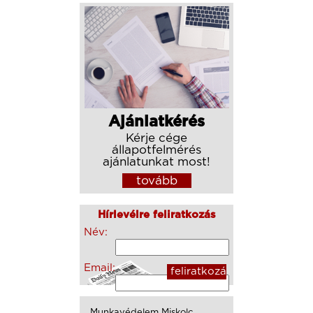
Ajánlatkérés
Kérje cége
állapotfelmérés
ajánlatunkat most!
tovább
Hírlevélre feliratkozás
Név:
Email:
Munkavédelem Miskolc