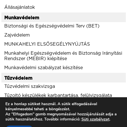
Állásajánlatok
Munkavédelem
Biztonsági és Egészségvédelmi Terv (BET)
Zajvédelem
MUNKAHELYI ELSŐSEGÉLYNYÚJTÁS
Munkahelyi Egészségvédelem és Biztonság Irányítási
Rendszer (MEBIR) kiépítése
Munkavédelmi szabályzat készítése
Tűzvédelem
Tűzvédelmi szakvizsga
Tűzoltó készülékek karbantartása, felülvizsgálata
Ez a honlap sütiket használ. A sütik elfogadásával
Környezetvédelem
kényelmesebbé teheti a böngészést.
Az "Elfogadom" gomb megnyomásával hozzájárulását adja a
Zajvédelem
sütik használatához. További információ:
Süti szabályzat
.
Környezetvédelmi engedélyek