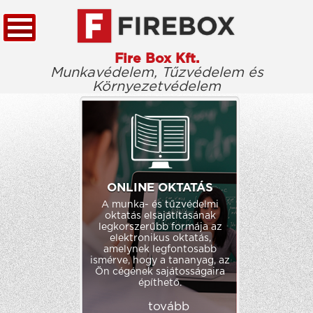
Fire Box Kft.
Munkavédelem, Tűzvédelem és
Környezetvédelem
KEZDŐLAP
TÖRVÉNYTÁR
CÉGÜNKRŐL
KIEMELT ÜGYFELEINK
ONLINE OKTATÁS
A munka- és tűzvédelmi
ELÉRHETŐSÉG
oktatás elsajátításának
legkorszerűbb formája az
elektronikus oktatás,
amelynek legfontosabb
ismérve, hogy a tananyag, az
Ön cégének sajátosságaira
építhető.
tovább