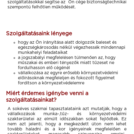
szolgáltatásokkal segítse az Ön cége biztonságtechnikai
szempontú felhőtlen működését.
Szolgáltatásaink lényege
hogy az Ön irányítása alatt
dolgozók baleset és
egészségkárosodás nélkül végezhessék mindennapi
munkahelyi feladataikat
a jogszabályi megfelelésen túlmenően az, hogy
műszakai és emberi tényezők miatt
tűzeset ne
fordulhasson elő cégénél
vállalkozása az egyre erősebb
környezetvédelmi
előírásoknak megfeleljen
és fokozott figyelmet
fordítson a környezetvédelemre
Miért érdemes igénybe venni a
szolgáltatásainkat?
A sokéves szakmai tapasztalataink azt mutatják, hogy a
vállalkozások munka-,tűz- és környezetvédelmi
szakterületei az elmúlt időszakban sokat fejlődtek. Ez
nem azt jelenti, hogy a megkezdett úton nem lehet
tovább haladni és a kor igényeinek megfelelően e