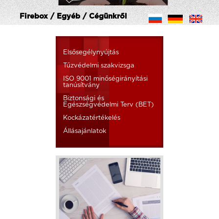
Firebox / Egyéb / Cégünkről
Elsősegélynyújtás
Tűzvédelmi szakvizsga
ISO 9001 minőségirányítási
tanúsítvány
Biztonsági és
Egészségvédelmi Terv (BET)
Kockázatértékelés
Állásajánlatok