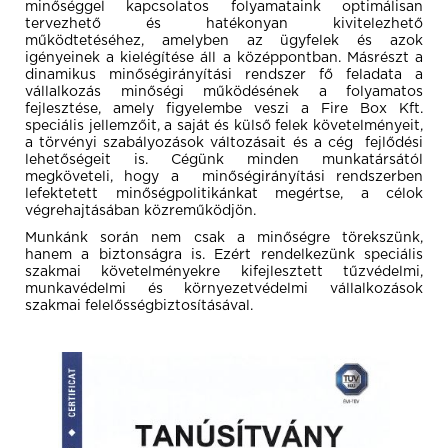
minőséggel kapcsolatos folyamataink optimálisan
tervezhető és hatékonyan kivitelezhető
működtetéséhez, amelyben az ügyfelek és azok
igényeinek a kielégítése áll a középpontban. Másrészt a
dinamikus minőségirányítási rendszer fő feladata a
vállalkozás minőségi működésének a folyamatos
fejlesztése, amely figyelembe veszi a Fire Box Kft.
speciális jellemzőit, a saját és külső felek követelményeit,
a törvényi szabályozások változásait és a cég fejlődési
lehetőségeit is. Cégünk minden munkatársától
megköveteli, hogy a minőségirányítási rendszerben
lefektetett minőségpolitikánkat megértse, a célok
végrehajtásában közreműködjön.
Munkánk során nem csak a minőségre törekszünk,
hanem a biztonságra is. Ezért rendelkezünk speciális
szakmai követelményekre kifejlesztett tűzvédelmi,
munkavédelmi és környezetvédelmi vállalkozások
szakmai felelősségbiztosításával.