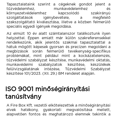
Tapasztalataink szerint a cégeknek gondot jelent a
tűzvédelemhez, munkavédelemhez és
környezetvédelemhez kapcsolódó szakirányú
szolgáltatások igénybevétele, a megfelelő
szakszolgáltató kiválasztása, illetve a közben felmerülő
speciális egyedi igények megoldása.
Az elmúlt 10 év alatt számtalanszor találkoztunk ilyen
helyzettel. Éppen emiatt már külön szakreferensekkel
rendelkezünk, akik jelentős szakmai tapasztalattal a
hátuk mögött képesek gyorsan és precízen megoldani a
megbízások során felmerülő tevékenység-specifikus
problémákat, mint például mint a kockázatelemzés,
tűzvédelmi szabályzat készítése, munkavédelmi oktatás,
munkavédelmi szabályzatok készítése, készülékek
felülvizsgálatának intézése, Tűzvédelmi Szabályzat
készítése 101/2023. (XII. 29.) BM rendelet alapján.
ISO 9001 minőségirányítási
tanúsítvány
A Fire Box Kft. vezetői elkötelezettek a minőségirányítási
elvek hatékony, gyakorlati megvalósítása mellett,
alapvetően fontos és meghatározó elemnek tekintik a