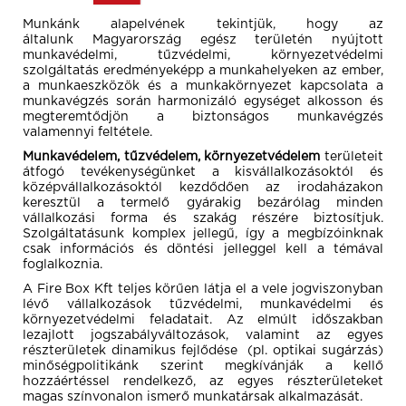
Munkánk alapelvének tekintjük, hogy az
általunk Magyarország egész területén nyújtott
munkavédelmi, tűzvédelmi, környezetvédelmi
szolgáltatás eredményeképp a munkahelyeken az ember,
a munkaeszközök és a munkakörnyezet kapcsolata a
munkavégzés során harmonizáló egységet alkosson és
megteremtődjön a biztonságos munkavégzés
valamennyi feltétele.
Munkavédelem, tűzvédelem, környezetvédelem
területeit
átfogó tevékenységünket a kisvállalkozásoktól és
középvállalkozásoktól kezdődően az irodaházakon
keresztül a termelő gyárakig bezárólag minden
vállalkozási forma és szakág részére biztosítjuk.
Szolgáltatásunk komplex jellegű, így a megbízóinknak
csak információs és döntési jelleggel kell a témával
foglalkoznia.
A Fire Box Kft teljes körűen látja el a vele jogviszonyban
lévő vállalkozások tűzvédelmi, munkavédelmi és
környezetvédelmi feladatait. Az elmúlt időszakban
lezajlott jogszabályváltozások, valamint az egyes
részterületek dinamikus fejlődése (pl. optikai sugárzás)
minőségpolitikánk szerint megkívánják a kellő
hozzáértéssel rendelkező, az egyes részterületeket
magas színvonalon ismerő munkatársak alkalmazását.