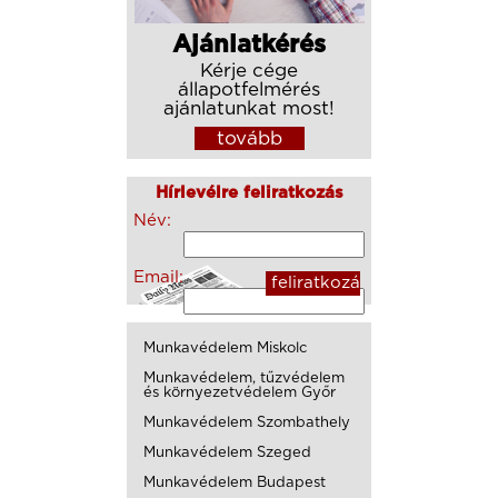
Ajánlatkérés
Kérje cége
állapotfelmérés
ajánlatunkat most!
tovább
Hírlevélre feliratkozás
Név:
Email:
Munkavédelem Miskolc
Munkavédelem, tűzvédelem
és környezetvédelem Győr
Munkavédelem Szombathely
Munkavédelem Szeged
Munkavédelem Budapest