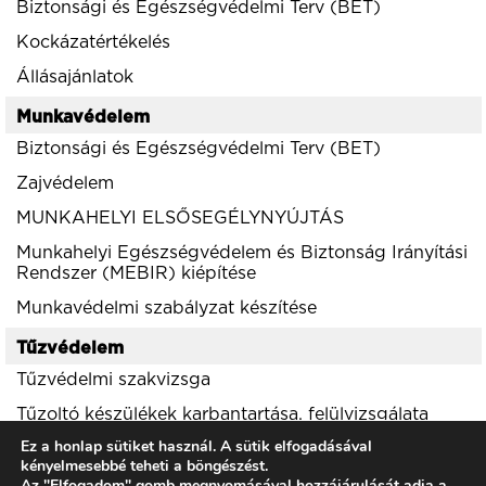
Biztonsági és Egészségvédelmi Terv (BET)
Kockázatértékelés
Állásajánlatok
Munkavédelem
Biztonsági és Egészségvédelmi Terv (BET)
Zajvédelem
MUNKAHELYI ELSŐSEGÉLYNYÚJTÁS
Munkahelyi Egészségvédelem és Biztonság Irányítási
Rendszer (MEBIR) kiépítése
Munkavédelmi szabályzat készítése
Tűzvédelem
Tűzvédelmi szakvizsga
Tűzoltó készülékek karbantartása, felülvizsgálata
Ez a honlap sütiket használ. A sütik elfogadásával
Környezetvédelem
kényelmesebbé teheti a böngészést.
Az "Elfogadom" gomb megnyomásával hozzájárulását adja a
Zajvédelem