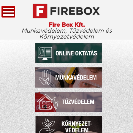
Fire Box Kft.
Munkavédelem, Tűzvédelem és
Környezetvédelem
KEZDŐLAP
TÖRVÉNYTÁR
CÉGÜNKRŐL
KIEMELT ÜGYFELEINK
ELÉRHETŐSÉG