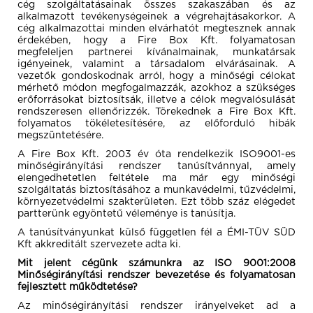
cég szolgáltatásainak összes szakaszában és az
alkalmazott tevékenységeinek a végrehajtásakorkor. A
cég alkalmazottai minden elvárhatót megtesznek annak
érdekében, hogy a Fire Box Kft. folyamatosan
megfeleljen partnerei kívánalmainak, munkatársak
igényeinek, valamint a társadalom elvárásainak. A
vezetők gondoskodnak arról, hogy a minőségi célokat
mérhető módon megfogalmazzák, azokhoz a szükséges
erőforrásokat biztosítsák, illetve a célok megvalósulását
rendszeresen ellenőrizzék. Törekednek a Fire Box Kft.
folyamatos tökéletesítésére, az előforduló hibák
megszüntetésére.
A Fire Box Kft. 2003 év óta rendelkezik ISO9001-es
minőségirányítási rendszer tanúsítvánnyal, amely
elengedhetetlen feltétele ma már egy minőségi
szolgáltatás biztosításához a munkavédelmi, tűzvédelmi,
környezetvédelmi szakterületen. Ezt több száz elégedet
partterünk egyöntetű véleménye is tanúsítja.
A tanúsítványunkat külső független fél a ÉMI-TÜV SÜD
Kft akkreditált szervezete adta ki.
Mit jelent cégünk számunkra az ISO 9001:2008
Minőségirányítási rendszer bevezetése és folyamatosan
fejlesztett működtetése?
Az minőségirányítási rendszer irányelveket ad a