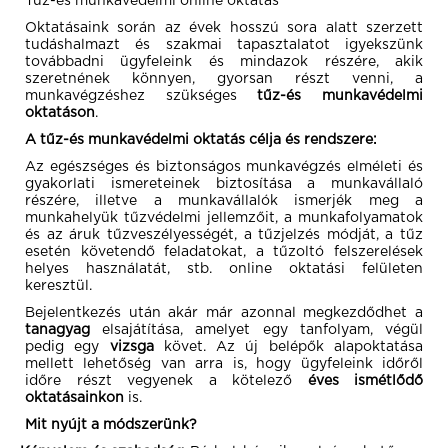
Tűz-és munkavédelmi online oktatás
Oktatásaink során az évek hosszú sora alatt szerzett
tudáshalmazt és szakmai tapasztalatot igyekszünk
továbbadni ügyfeleink és mindazok részére, akik
szeretnének könnyen, gyorsan részt venni, a
munkavégzéshez szükséges
tűz-és munkavédelmi
oktatáson
.
A tűz-és munkavédelmi oktatás célja és rendszere:
Az egészséges és biztonságos munkavégzés elméleti és
gyakorlati ismereteinek biztosítása a munkavállaló
részére, illetve a munkavállalók ismerjék meg a
munkahelyük tűzvédelmi jellemzőit, a munkafolyamatok
és az áruk tűzveszélyességét, a tűzjelzés módját, a tűz
esetén követendő feladatokat, a tűzoltó felszerelések
helyes használatát, stb. online oktatási felületen
keresztül.
Bejelentkezés után akár már azonnal megkezdődhet a
tanagyag
elsajátítása, amelyet egy tanfolyam, végül
pedig egy
vizsga
követ. Az új belépők alapoktatása
mellett lehetőség van arra is, hogy ügyfeleink időről
időre részt vegyenek a kötelező
éves ismétlődő
oktatásainkon
is.
Mit nyújt a módszerünk?