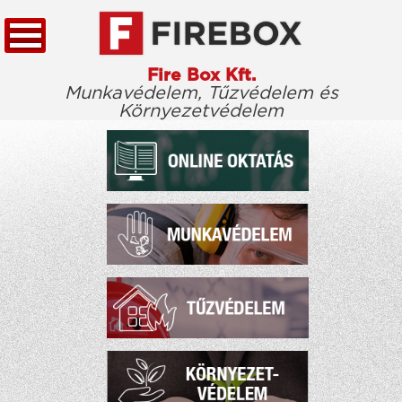
Fire Box Kft.
Munkavédelem, Tűzvédelem és
Környezetvédelem
KEZDŐLAP
TÖRVÉNYTÁR
CÉGÜNKRŐL
KIEMELT ÜGYFELEINK
ELÉRHETŐSÉG