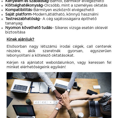
Kényelem és szabadság
-Bárhol, bármikor elvégezhető
Költséghatékonyság
-Olcsóbb, mint a személyes oktatás
Kompatibilitás
-Bármilyen eszközről elvégezhető
Saját platform
-Modern,átlátható, könnyű használni
Testreszabhatóság
– A cég sajátosságaira építhető
tananyag
Nyomon követhető tudás
– Sikeres vizsga esetén oklevél
biztosítása
Kinek ajánljuk?
Elsősorban nagy létszámú irodai cégek, call centerek
részére, akik szeretnék gyorsan, egyszerűen
lebonyolítani a kötelező oktatásokat.
Kérjen rá ajánlatot weboldalunkon, vagy keressen fel
minket elérhetőségeink egyikén!