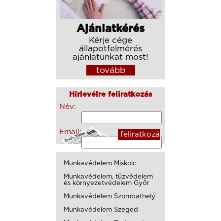
Ajánlatkérés
Kérje cége
állapotfelmérés
ajánlatunkat most!
tovább
Hírlevélre feliratkozás
Név:
Email:
Munkavédelem Miskolc
Munkavédelem, tűzvédelem
és környezetvédelem Győr
Munkavédelem Szombathely
Munkavédelem Szeged