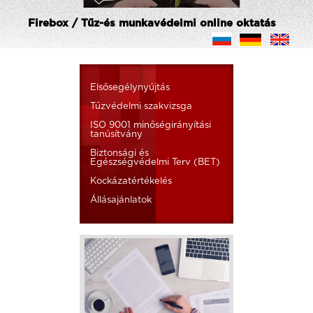
Firebox / Tűz-és munkavédelmi online oktatás
Elsősegélynyújtás
Tűzvédelmi szakvizsga
ISO 9001 minőségirányítási
tanúsítvány
Biztonsági és
Egészségvédelmi Terv (BET)
Kockázatértékelés
Állásajánlatok