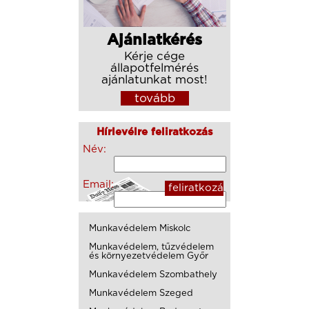
Ajánlatkérés
Kérje cége
állapotfelmérés
ajánlatunkat most!
tovább
Hírlevélre feliratkozás
Név:
Email:
Munkavédelem Miskolc
Munkavédelem, tűzvédelem
és környezetvédelem Győr
Munkavédelem Szombathely
Munkavédelem Szeged