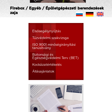
Firebox / Egyéb / Épületgépészeti berendezések
zaja
Elsősegélynyújtás
Tűzvédelmi szakvizsga
ISO 9001 minőségirányítási
tanúsítvány
Biztonsági és
Egészségvédelmi Terv (BET)
Kockázatértékelés
Állásajánlatok