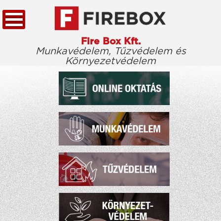
Fire Box Kft.
Munkavédelem, Tűzvédelem és
Környezetvédelem
KEZDŐLAP
TÖRVÉNYTÁR
CÉGÜNKRŐL
KIEMELT ÜGYFELEINK
ELÉRHETŐSÉG