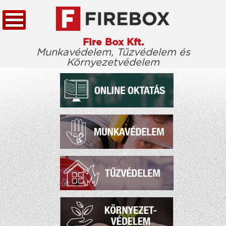
Fire Box Kft.
Munkavédelem, Tűzvédelem és
Környezetvédelem
KEZDŐLAP
TÖRVÉNYTÁR
CÉGÜNKRŐL
KIEMELT ÜGYFELEINK
ELÉRHETŐSÉG