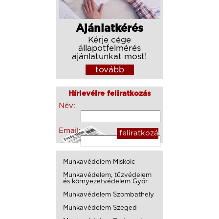
Ajánlatkérés
Kérje cége
állapotfelmérés
ajánlatunkat most!
tovább
Hírlevélre feliratkozás
Név:
Email:
Munkavédelem Miskolc
Munkavédelem, tűzvédelem
és környezetvédelem Győr
Munkavédelem Szombathely
Munkavédelem Szeged