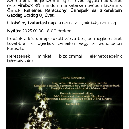
Szeretnénk megköszönni egész éves együttműködését
és a
Firebox Kft
. minden munkatársa nevében kívánunk
Önnek
Kellemes Karácsonyi Ünnepek és Sikerekben
Gazdag Boldog Új Évet!
Utolsó nyitvatartási nap:
2024.12. 20. (péntek) 12:00-ig
Nyitás:
2025.01.06. 8:00 órakor.
Irodánk a két ünnep között zárva tart, de megkeresését
továbbra is fogadjuk e-mailen vagy a weboldalon
keresztül.
Keressenek minket bizalommal elérhetőségeink
bármelyikén!