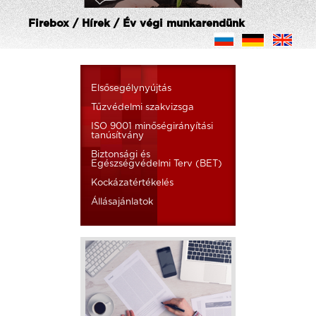
Firebox / Hírek / Év végi munkarendünk
Elsősegélynyújtás
Tűzvédelmi szakvizsga
ISO 9001 minőségirányítási
tanúsítvány
Biztonsági és
Egészségvédelmi Terv (BET)
Kockázatértékelés
Állásajánlatok