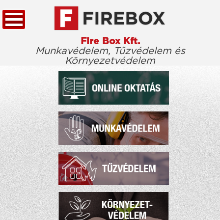
Fire Box Kft.
Munkavédelem, Tűzvédelem és
Környezetvédelem
KEZDŐLAP
TÖRVÉNYTÁR
CÉGÜNKRŐL
KIEMELT ÜGYFELEINK
ELÉRHETŐSÉG