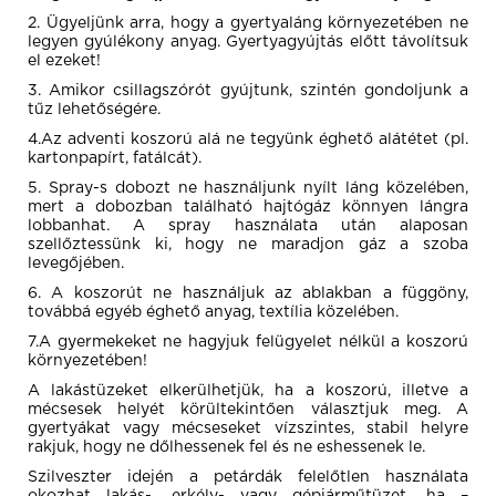
2. Ügyeljünk arra, hogy a gyertyaláng környezetében ne
legyen gyúlékony anyag. Gyertyagyújtás előtt távolítsuk
el ezeket!
3. Amikor csillagszórót gyújtunk, szintén gondoljunk a
tűz lehetőségére.
4.Az adventi koszorú alá ne tegyünk éghető alátétet (pl.
kartonpapírt, fatálcát).
5. Spray-s dobozt ne használjunk nyílt láng közelében,
mert a dobozban található hajtógáz könnyen lángra
lobbanhat. A spray használata után alaposan
szellőztessünk ki, hogy ne maradjon gáz a szoba
levegőjében.
6. A koszorút ne használjuk az ablakban a függöny,
továbbá egyéb éghető anyag, textília közelében.
7.A gyermekeket ne hagyjuk felügyelet nélkül a koszorú
környezetében!
A lakástüzeket elkerülhetjük, ha a koszorú, illetve a
mécsesek helyét körültekintően választjuk meg. A
gyertyákat vagy mécseseket vízszintes, stabil helyre
rakjuk, hogy ne dőlhessenek fel és ne eshessenek le.
Szilveszter idején a petárdák felelőtlen használata