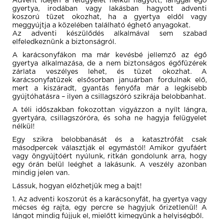
Advent idején a felügyelet nélkül hagyott, lánggal égő
gyertya, irodában vagy lakásban hagyott adventi
koszorú tüzet okozhat, ha a gyertya eldől vagy
meggyújtja a közelében található éghető anyagokat.
Az adventi készülődés alkalmával sem szabad
elfeledkeznünk a biztonságról.
A karácsonyfákon ma már kevésbé jellemző az égő
gyertya alkalmazása, de a nem biztonságos égőfüzérek
zárlata veszélyes lehet, és tüzet okozhat. A
karácsonyfatüzek elsősorban januárban fordulnak elő,
mert a kiszáradt, gyantás fenyőfa már a legkisebb
gyújtóhatásra – ilyen a csillagszóró szikrája belobbanhat.
A téli időszakban fokozottan vigyázzon a nyílt lángra,
gyertyára, csillagszóróra, és soha ne hagyja felügyelet
nélkül!
Egy szikra belobbanását és a katasztrófát csak
másodpercek választják el egymástól! Amikor gyufáért
vagy öngyújtóért nyúlunk, ritkán gondolunk arra, hogy
egy órán belül leéghet a lakásunk. A veszély azonban
mindig jelen van.
Lássuk, hogyan előzhetjük meg a bajt!
1. Az adventi koszorút és a karácsonyfát, ha gyertya vagy
mécses ég rajta, egy percre se hagyjuk őrizetlenül! A
lángot mindig fújjuk el, mielőtt kimegyünk a helyiségből.