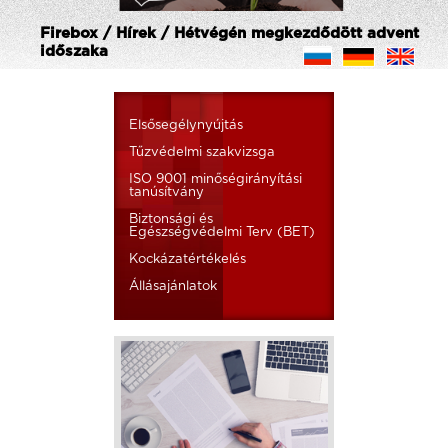
Firebox / Hírek / Hétvégén megkezdődött advent
időszaka
Elsősegélynyújtás
Tűzvédelmi szakvizsga
ISO 9001 minőségirányítási
tanúsítvány
Biztonsági és
Egészségvédelmi Terv (BET)
Kockázatértékelés
Állásajánlatok