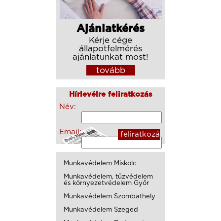
Ajánlatkérés
Kérje cége
állapotfelmérés
ajánlatunkat most!
tovább
Hírlevélre feliratkozás
Név:
Email:
Munkavédelem Miskolc
Munkavédelem, tűzvédelem
és környezetvédelem Győr
Munkavédelem Szombathely
Munkavédelem Szeged