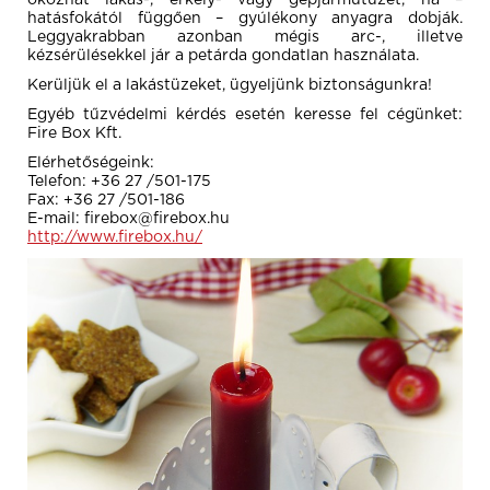
okozhat lakás-, erkély- vagy gépjárműtüzet, ha –
hatásfokától függően – gyúlékony anyagra dobják.
Leggyakrabban azonban mégis arc-, illetve
kézsérülésekkel jár a petárda gondatlan használata.
Kerüljük el a lakástüzeket, ügyeljünk biztonságunkra!
Egyéb tűzvédelmi kérdés esetén keresse fel cégünket:
Fire Box Kft.
Elérhetőségeink:
Telefon: +36 27 /501-175
Fax: +36 27 /501-186
E-mail: firebox@firebox.hu
http://www.firebox.hu/