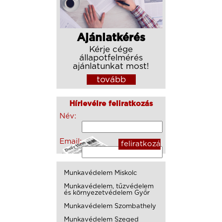
Ajánlatkérés
Kérje cége
állapotfelmérés
ajánlatunkat most!
tovább
Hírlevélre feliratkozás
Név:
Email:
Munkavédelem Miskolc
Munkavédelem, tűzvédelem
és környezetvédelem Győr
Munkavédelem Szombathely
Munkavédelem Szeged