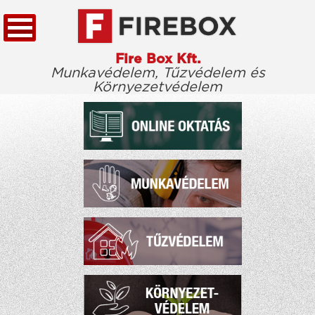
Fire Box Kft.
Munkavédelem, Tűzvédelem és
Környezetvédelem
KEZDŐLAP
TÖRVÉNYTÁR
CÉGÜNKRŐL
KIEMELT ÜGYFELEINK
ELÉRHETŐSÉG