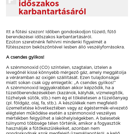
időszakos
karbantartásáról
Itt a fűtési szezon! Időben gondoskodjon tüzelő, fűtő
berendezései időszakos karbantartásáról.
Ezúton szeretnénk felhívni mindenki figyelmét a
fűtésszezon beköszöntével lesben álló veszélyforrásokra.
A csendes gyilkos!
A szénmonoxid (CO) színtelen, szagtalan, íztelen a
levegőnél kissé könnyebb mérgező gáz, amely meggátolja
a véráramban az oxigén szállítását. Ezen tulajdonságai
miatt sokan csak úgy emlegetik: „A csendes gyilkos!”
A szénmonoxid leggyakrabban akkor képződik, ha a
tüzelőberendezésekben (kazánok, kályhák, vízmelegítők,
tűzhelyek sütők, stb.) nem ég el tökéletesen a tüzelőanyag
(pl. földgáz, olaj, fa, stb.). A készülékek nem megfelelő
üzemeltetése következtében vagy az égéstermék-elvezető
elégtelen működése esetén a szénmonoxid veszélyes
mértékben felgyűlhet a lakóhelyiségekben. A balesetek
túlnyomó többsége télen történik, amikor a fogyasztók
használják a fűtőkészülékeiket, azonban nem
gondoskodnak azok megfelelő üzemállapotáról, a kellő