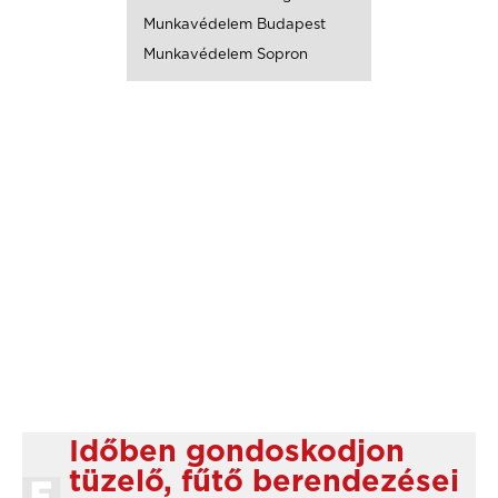
Munkavédelem Budapest
Munkavédelem Sopron
Időben gondoskodjon
tüzelő, fűtő berendezései