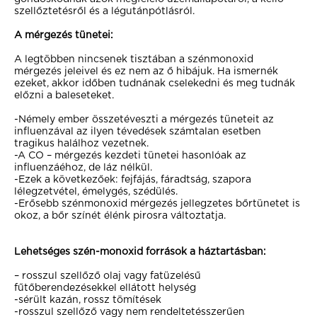
szellőztetésről és a légutánpótlásról.
A mérgezés tünetei:
A legtöbben nincsenek tisztában a szénmonoxid
mérgezés jeleivel és ez nem az ő hibájuk. Ha ismernék
ezeket, akkor időben tudnának cselekedni és meg tudnák
előzni a baleseteket.
-Némely ember összetéveszti a mérgezés tüneteit az
influenzával az ilyen tévedések számtalan esetben
tragikus halálhoz vezetnek.
-A CO – mérgezés kezdeti tünetei hasonlóak az
influenzáéhoz, de láz nélkül.
-Ezek a következőek: fejfájás, fáradtság, szapora
lélegzetvétel, émelygés, szédülés.
-Erősebb szénmonoxid mérgezés jellegzetes bőrtünetet is
okoz, a bőr színét élénk pirosra változtatja.
Lehetséges szén-monoxid források a háztartásban:
– rosszul szellőző olaj vagy fatüzelésű
fűtőberendezésekkel ellátott helység
-sérült kazán, rossz tömítések
-rosszul szellőző vagy nem rendeltetésszerűen