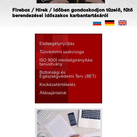
Firebox / Hírek / Időben gondoskodjon tüzelő, fűtő
berendezései időszakos karbantartásáról
Elsősegélynyújtás
Tűzvédelmi szakvizsga
ISO 9001 minőségirányítási
tanúsítvány
Biztonsági és
Egészségvédelmi Terv (BET)
Kockázatértékelés
Állásajánlatok