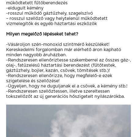
működtetett fűtőberendezés
-eldugult kémény
-rosszul működő gáztűzhely, szagelszívó
– rosszul szellőző vagy helytelenül működtetett
vízmelegítők és egyéb háztartási eszközök
Milyen megelőző lépéseket tehet?
-Vásároljon szén-monoxid szintmérő készüléket!
Kereskedelmi forgalomban már elérhető áron kapható
minden nagyobb áruházban.
-Rendszeresen ellenőriztesse szakemberrel az összes gáz-,
olaj-, fatüzelésű háztartási berendezést (fűtőtestek,
gáztűzhely, bojler, kazán, csövek, tömítések stb.)!
-Rendszeresen ellenőrizze, hogy megfelelő-e ezek
szigetelése és szellőzése!
-Ügyeljen, hogy ne duguljanak el a csövek, a kémény stb.!
-Rendszeresen szellőztessen, illetve szereltessen
tokszellőzőt az új generációs hőszigetelt nyílászárókba.