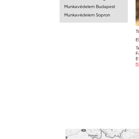
Munkavédelem Budapest
Munkavédelem Sopron
T
E
T
F
E
h