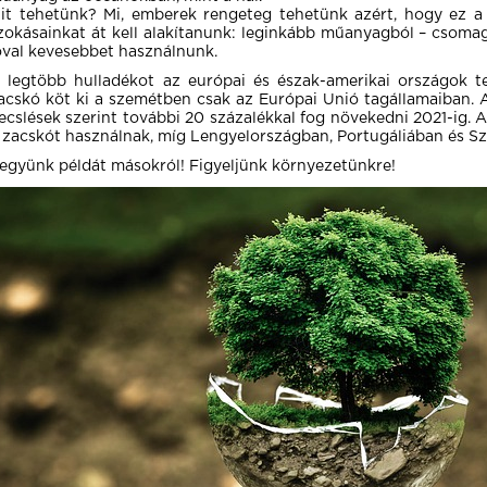
it tehetünk? Mi, emberek rengeteg tehetünk azért, hogy ez a
zokásainkat át kell alakítanunk: leginkább műanyagból – csomago
óval kevesebbet használnunk.
 legtöbb hulladékot az európai és észak-amerikai országok t
acskó köt ki a szemétben csak az Európai Unió tagállamaiban
ecslések szerint további 20 százalékkal fog növekedni 2021-ig. 
 zacskót használnak, míg Lengyelországban, Portugáliában és Sz
együnk példát másokról! Figyeljünk környezetünkre!