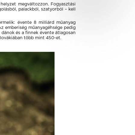
 helyzet megváltozzon. Fogyasztási
lásból, palackból, szatyorból – kell
ermelik: évente 8 milliárd műanyag
. Az emberiség műanyagéhsége pedig
A dánok és a finnek évente átlagosan
lovákiában több mint 450-et.