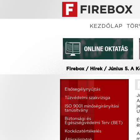
KEZDŐLAP
TÖR
Firebox / Hírek / Június 5. A
Elsősegélynyújtás
J
Tűzvédelmi szakvizsga
A
j
ISO 9001 minőségirányítási
tanúsítvány
U
Biztonsági és
É
Egészségvédelmi Terv (BET)
é
Kockázatértékelés
A
m
Állásajánlatok