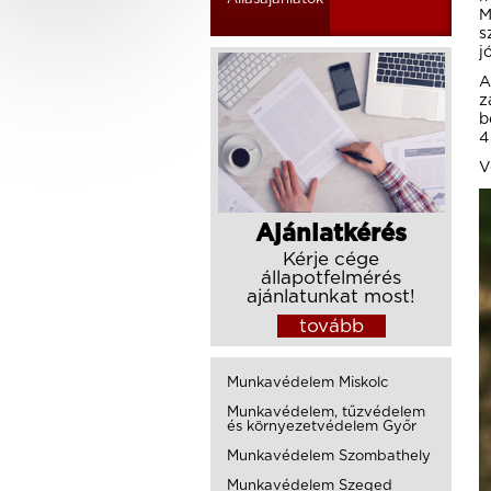
M
s
j
A
z
b
4
V
Ajánlatkérés
Kérje cége
állapotfelmérés
ajánlatunkat most!
tovább
Munkavédelem Miskolc
Munkavédelem, tűzvédelem
és környezetvédelem Győr
Munkavédelem Szombathely
Munkavédelem Szeged