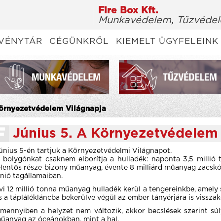
Fire Box Kft.
Munkavédelem, Tűzvédel
VÉNYTÁR
CÉGÜNKRŐL
KIEMELT ÜGYFELEINK
 Környezetvédelem Világnapja
Június 5. A Környezetvédelem
únius 5-én tartjuk a Környezetvédelmi Világnapot.
 bolygónkat csaknem elborítja a hulladék: naponta 3,5 millió
elentős része bizony műanyag, évente 8 milliárd műanyag zacskó
nió tagállamaiban.
vi 12 millió tonna műanyag hulladék kerül a tengereinkbe, amely 
s a táplálékláncba bekerülve végül az ember tányérjára is visszak
mennyiben a helyzet nem változik, akkor becslések szerint súl
űanyag az óceánokban, mint a hal.