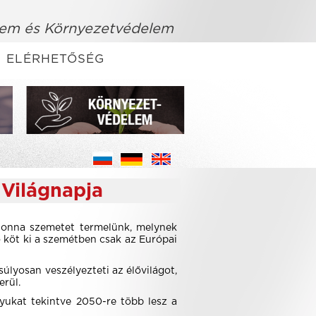
em és Környezetvédelem
ELÉRHETŐSÉG
 Világnapja
 tonna szemetet termelünk, melynek
 köt ki a szemétben csak az Európai
súlyosan veszélyezteti az élővilágot,
erül.
yukat tekintve 2050-re több lesz a