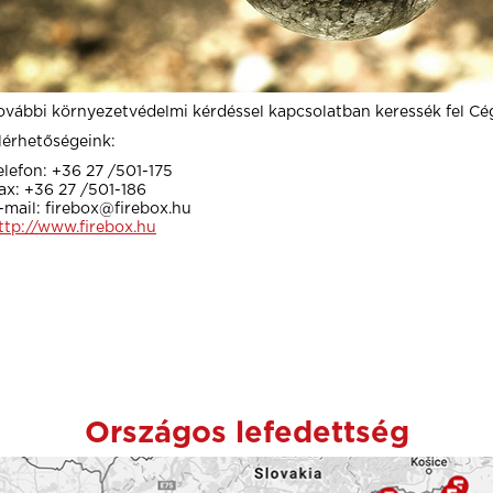
ovábbi környezetvédelmi kérdéssel kapcsolatban keressék fel Cé
lérhetőségeink:
elefon: +36 27 /501-175
ax: +36 27 /501-186
-mail: firebox@firebox.hu
ttp://www.firebox.hu
Országos lefedettség