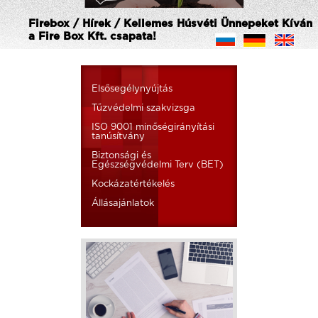
Firebox / Hírek / Kellemes Húsvéti Ünnepeket Kíván
a Fire Box Kft. csapata!
Elsősegélynyújtás
Tűzvédelmi szakvizsga
ISO 9001 minőségirányítási
tanúsítvány
Biztonsági és
Egészségvédelmi Terv (BET)
Kockázatértékelés
Állásajánlatok