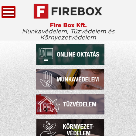
Fire Box Kft.
Munkavédelem, Tűzvédelem és
Környezetvédelem
KEZDŐLAP
TÖRVÉNYTÁR
CÉGÜNKRŐL
KIEMELT ÜGYFELEINK
ELÉRHETŐSÉG