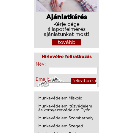
Ajánlatkérés
Kérje cége
állapotfelmérés
ajánlatunkat most!
tovább
Hírlevélre feliratkozás
Név:
Email:
Munkavédelem Miskolc
Munkavédelem, tűzvédelem
és környezetvédelem Győr
Munkavédelem Szombathely
Munkavédelem Szeged