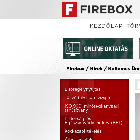
KEZDŐLAP
TÖR
Firebox / Hírek / Kellemes Ün
Elsősegélynyújtás
Tűzvédelmi szakvizsga
ISO 9001 minőségirányítási
tanúsítvány
Biztonsági és
Egészségvédelmi Terv (BET)
Kockázatértékelés
Állásajánlatok