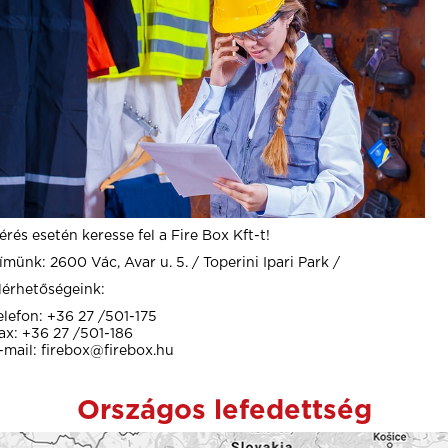
érés esetén keresse fel a Fire Box Kft-t!
ímünk: 2600 Vác, Avar u. 5. / Toperini Ipari Park /
lérhetőségeink:
elefon: +36 27 /501-175
ax: +36 27 /501-186
-mail: firebox@firebox.hu
Országos lefedettség