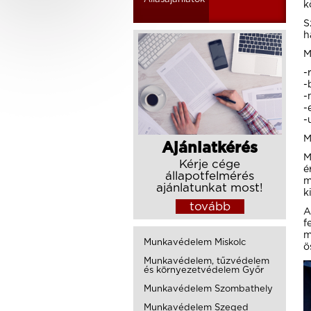
k
S
h
M
-
-
-
-
-
M
Ajánlatkérés
M
Kérje cége
é
állapotfelmérés
m
ajánlatunkat most!
k
tovább
A
f
m
Munkavédelem Miskolc
ö
Munkavédelem, tűzvédelem
és környezetvédelem Győr
Munkavédelem Szombathely
Munkavédelem Szeged