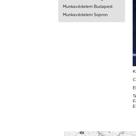
Munkavédelem Budapest
Munkavédelem Sopron
K
C
E
T
F
E