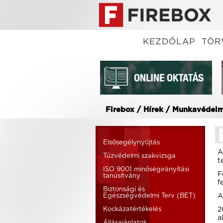
KEZDŐLAP
TÖR
Firebox / Hírek / Munkavédelm
Elsősegélynyújtás
A
Tűzvédelmi szakvizsga
t
ISO 9001 minőségirányítási
F
tanúsítvány
f
Biztonsági és
Egészségvédelmi Terv (BET)
A
Kockázatértékelés
2
a
Állásajánlatok