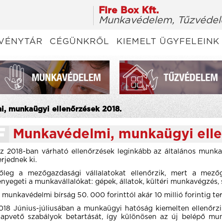
Fire Box Kft.
Munkavédelem, Tűzvédel
VÉNYTÁR
CÉGÜNKRŐL
KIEMELT ÜGYFELEINK
i, munkaügyi ellenőrzések 2018.
Munkavédelmi, munkaügyi elle
z 2018-ban várható ellenőrzések leginkább az általános munkav
erjednek ki.
őleg a mezőgazdasági vállalatokat ellenőrzik, mert a mező
enyegeti a munkavállalókat: gépek, állatok, kültéri munkavégzés, 
 munkavédelmi bírság 50. 000 forinttól akár 10 millió forintig te
018 Június-júliusában a munkaügyi hatóság kiemelten ellenőrzi
lapvető szabályok betartását, így különösen az új belépő mun