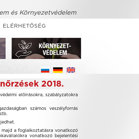
em és Környezetvédelem
ELÉRHETŐSÉG
nőrzések 2018.
édelmi előírásokra, szabályzatokra
gazdaságban számos veszélyforrás
stb.
rjedhet.
 majd a foglalkoztatásra vonatkozó
kavállalókra vonatkozó bejelentési