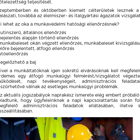
ötelezettség teljesítését.
zeptemberben és októberben kiemelt célterületek lesznek a
alászati, továbbá az élelmiszer- és italgyártási ágazatok vizsgálat
i lehet az oka a munkavédelmi hatósági ellenőrzésnek?
rutinszerű, általános ellenőrzés
bejelentés alapján történő ellenőrzés
munkabaleset okán végzett ellenőrzés, munkabaleset kivizsgálás
előre bejelentett, átfogó ellenőrzés
utóellenőrzés
egelőzhető a baj
ivel a munkáltatóknak igen sokrétű elvárásoknak kell megfelel
rdemes egy átfogó munkaügyi felmérést/vizsgálatot végezte
űködését, napi tevékenységeit, adminisztrációs feladatait
iszűrhetővé válnak az esetleges munkaügyi problémák.
z aktuális jogszabályok naprakész ismerete elég embert próbáló
eladtunk, hogy ügyfeleinknek a napi kapcsolattartás során f
egfelelő adminisztrációs feladatok ellátásában, illetve 
sszeállításában.