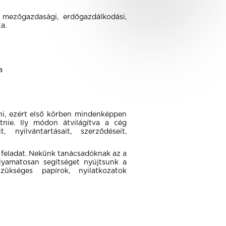
 mezőgazdasági, erdőgazdálkodási,
a.
a
ni, ezért első körben mindenképpen
tnie. Ily módon átvilágítva a cég
, nyilvántartásait, szerződéseit,
 feladat. Nekünk tanácsadóknak az a
olyamatosan segítséget nyújtsunk a
szükséges papírok, nyilatkozatok