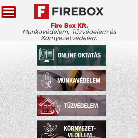
Fire Box Kft.
Munkavédelem, Tűzvédelem és
Környezetvédelem
KEZDŐLAP
TÖRVÉNYTÁR
CÉGÜNKRŐL
KIEMELT ÜGYFELEINK
ELÉRHETŐSÉG