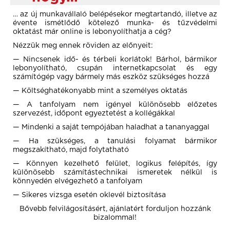
… az új munkavállaló belépésekor megtartandó, illetve az
évente ismétlődő kötelező munka- és tűzvédelmi
oktatást már online is lebonyolíthatja a cég?
Nézzük meg ennek röviden az előnyeit:
— Nincsenek idő- és térbeli korlátok! Bárhol, bármikor
lebonyolítható, csupán internetkapcsolat és egy
számítógép vagy bármely más eszköz szükséges hozzá
— Költséghatékonyabb mint a személyes oktatás
— A tanfolyam nem igényel különösebb előzetes
szervezést, időpont egyeztetést a kollégákkal
— Mindenki a saját tempójában haladhat a tananyaggal
— Ha szükséges, a tanulási folyamat bármikor
megszakítható, majd folytatható
— Könnyen kezelhető felület, logikus felépítés, így
különösebb számítástechnikai ismeretek nélkül is
könnyedén elvégezhető a tanfolyam
— Sikeres vizsga esetén oklevél biztosítása
Bővebb felvilágosításért, ajánlatért forduljon hozzánk
bizalommal!