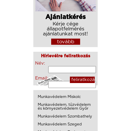
Ajánlatkérés
Kérje cége
állapotfelmérés
ajánlatunkat most!
tovább
Hírlevélre feliratkozás
Név:
Email:
Munkavédelem Miskolc
Munkavédelem, tűzvédelem
és környezetvédelem Győr
Munkavédelem Szombathely
Munkavédelem Szeged