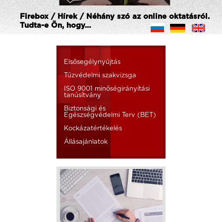
Firebox / Hírek / Néhány szó az online oktatásról.
Tudta-e Ön, hogy…
Elsősegélynyújtás
Tűzvédelmi szakvizsga
ISO 9001 minőségirányítási
tanúsítvány
Biztonsági és
Egészségvédelmi Terv (BET)
Kockázatértékelés
Állásajánlatok