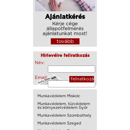
Ajánlatkérés
Kérje cége
állapotfelmérés
ajánlatunkat most!
tovább
Hírlevélre feliratkozás
Név:
Email:
Munkavédelem Miskolc
Munkavédelem, tűzvédelem
és környezetvédelem Győr
Munkavédelem Szombathely
Munkavédelem Szeged