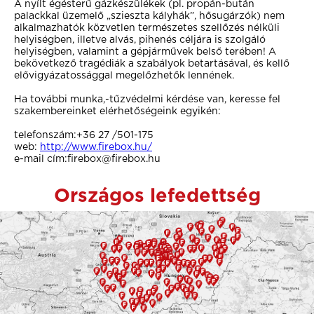
A nyílt égésterű gázkészülékek (pl. propán-bután
palackkal üzemelő „szieszta kályhák”, hősugárzók) nem
alkalmazhatók közvetlen természetes szellőzés nélküli
helyiségben, illetve alvás, pihenés céljára is szolgáló
helyiségben, valamint a gépjárművek belső terében! A
bekövetkező tragédiák a szabályok betartásával, és kellő
elővigyázatossággal megelőzhetők lennének.
Ha további munka,-tűzvédelmi kérdése van, keresse fel
szakembereinket elérhetőségeink egyikén:
telefonszám:+36 27 /501-175
web:
http://www.firebox.hu/
e-mail cím:firebox@firebox.hu
Országos lefedettség