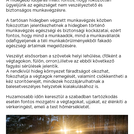
A hidegebb időjárás miatt fontos, hogy fokozottan
ügyeljünk az egészséget nem veszélyeztető és
biztonságos munkavégzésre.
A tartósan hidegben végzett munkavégzés közben
fokozottan jelentkezhetnek a hidegben történő
munkavégzés egészségi és biztonsági kockázatai, ezért
fontos, hogy mind a munkaadók, mind a munkavállalók
odafigyeljenek a téli munkakörülményekből fakadó
egészségi ártalmak megelőzésére.
Veszélyt elsősorban a szövetek helyi lehűlése, (főként a
végtagokon, fülön, orron),illetve az ebből következő
fagyási sérülések jelentik.
A rendkívül hideg környezet fáradtságot okozhat,
fokozhatja a végtagok remegését, valamint csökkentheti a
kéz szorítóerejét, mindezek hozzájárulhatnak a
balesetveszélyes helyzetek kialakulásához is.
Huzamosabb időn keresztül a szabadban tartózkodás
esetén fontos mozgatni a végtagokat, ujjakat, ez élénkíti a
vérkeringést, emeli a test hőmérsékletét.