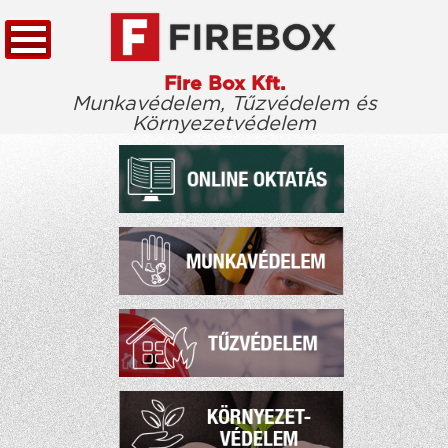
Fire Box Kft.
Munkavédelem, Tűzvédelem és
Környezetvédelem
KEZDŐLAP
TÖRVÉNYTÁR
CÉGÜNKRŐL
KIEMELT ÜGYFELEINK
ELÉRHETŐSÉG