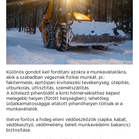
Különös gondot kell fordítani azokra a munkavállalókra,
akik a szabadban végeznek fizikai munkát, pl.:
fakitermelés, építőipari kivitelezési tevékenység, útépítés,
útburkolás, úttisztítás, szemétszállítás.
A kötelező pihenőidőt a kinti hőmérséklethez képest
melegebb helyen (fűtött helységben), lehetőleg
ülőalkalmatossággal ellátott pihenőhelyen töltsék el a
munkavállalók.
Illetve fontos a hideg elleni védőeszközök (sapka, kabát,
védőkesztyű, védőmellény, bélelt munkavédelmi bakancs)
biztosítása.