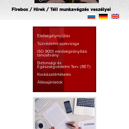
Firebox / Hírek / Téli munkavégzés veszélyei
Elsősegélynyújtás
Tűzvédelmi szakvizsga
ISO 9001 minőségirányítási
tanúsítvány
Biztonsági és
Egészségvédelmi Terv (BET)
Kockázatértékelés
Állásajánlatok