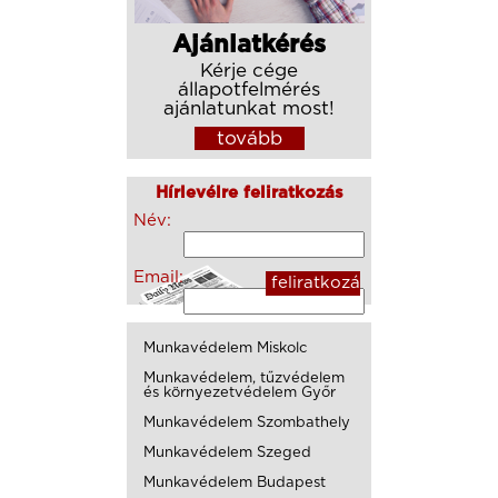
Ajánlatkérés
Kérje cége
állapotfelmérés
ajánlatunkat most!
tovább
Hírlevélre feliratkozás
Név:
Email:
Munkavédelem Miskolc
Munkavédelem, tűzvédelem
és környezetvédelem Győr
Munkavédelem Szombathely
Munkavédelem Szeged
Munkavédelem Budapest