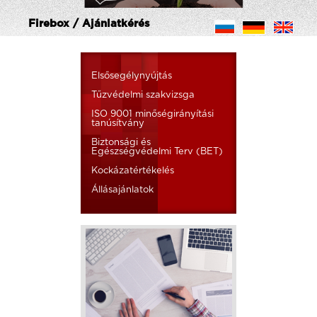
Firebox / Ajánlatkérés
Elsősegélynyújtás
Tűzvédelmi szakvizsga
ISO 9001 minőségirányítási
tanúsítvány
Biztonsági és
Egészségvédelmi Terv (BET)
Kockázatértékelés
Állásajánlatok