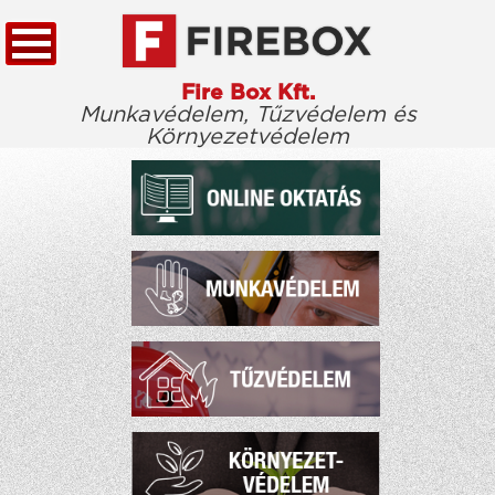
Fire Box Kft.
Munkavédelem, Tűzvédelem és
Környezetvédelem
KEZDŐLAP
TÖRVÉNYTÁR
CÉGÜNKRŐL
KIEMELT ÜGYFELEINK
ELÉRHETŐSÉG