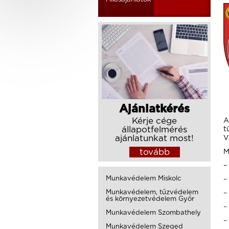
Ajánlatkérés
Kérje cége
A
állapotfelmérés
t
ajánlatunkat most!
V
tovább
M
Munkavédelem Miskolc
Munkavédelem, tűzvédelem
és környezetvédelem Győr
–
Munkavédelem Szombathely
Munkavédelem Szeged