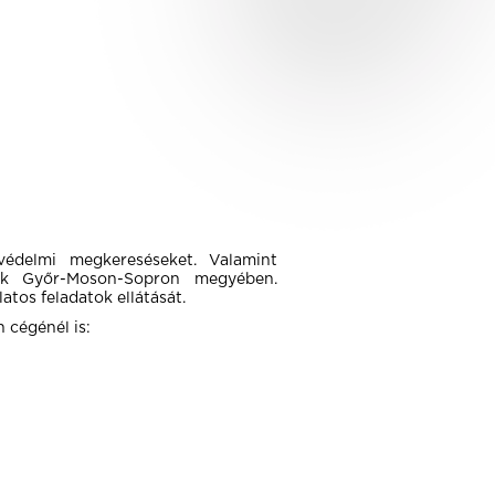
védelmi megkereséseket. Valamint
unk Győr-Moson-Sopron megyében.
tos feladatok ellátását.
 cégénél is: