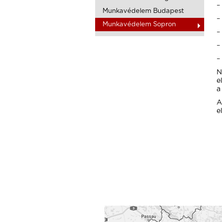
Munkavédelem Budapest
Munkavédelem Sopron
N
e
a
A
e