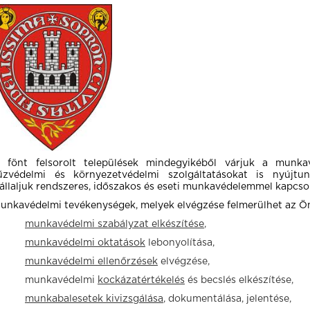
 fönt felsorolt települések mindegyikéből várjuk a munka
űzvédelmi és környezetvédelmi szolgáltatásokat is nyújt
állaljuk rendszeres, időszakos és eseti munkavédelemmel kapcsola
unkavédelmi tevékenységek, melyek elvégzése felmerülhet az Ön
–
munkavédelmi szabályzat elkészítése
,
–
munkavédelmi oktatások
lebonyolítása,
–
munkavédelmi ellenőrzések
elvégzése,
 munkavédelmi
kockázatértékelés
és becslés elkészítése,
–
munkabalesetek kivizsgálása
, dokumentálása, jelentése,