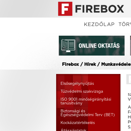
KEZDŐLAP
TÖR
Firebox / Hírek / Munkavédel
Elsősegélynyújtás
A
Tűzvédelmi szakvizsga
s
V
ISO 9001 minőségirányítási
tanúsítvány
A
Biztonsági és
F
Egészségvédelmi Terv (BET)
H
P
Kockázatértékelés
S
Állásajánlatok