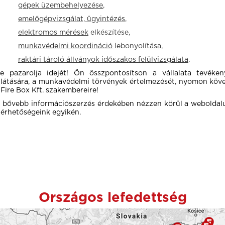
–
gépek üzembehelyezése
,
–
emelőgépvizsgálat, ügyintézés
,
–
elektromos mérések
elkészítése,
–
munkavédelmi koordináció
lebonyolítása,
–
raktári tároló állványok időszakos felülvizsgálata
.
e pazarolja idejét! Ön összpontosítson a vállalata tevékeny
llátására, a munkavédelmi törvények értelmezését, nyomon követ
 Fire Box Kft. szakembereire!
 bővebb információszerzés érdekében nézzen körül a weboldalun
lérhetőségeink egyikén.
Országos lefedettség