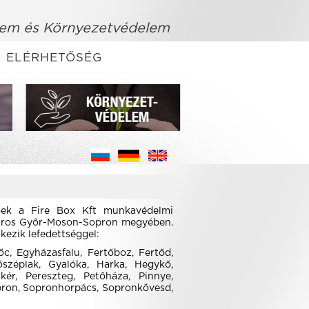
em és Környezetvédelem
ELÉRHETŐSÉG
őek a Fire Box Kft munkavédelmi
 város Győr-Moson-Sopron megyében.
kezik lefedettséggel:
c, Egyházasfalu, Fertőboz, Fertőd,
őszéplak, Gyalóka, Harka, Hegykő,
ér, Pereszteg, Petőháza, Pinnye,
pron, Sopronhorpács, Sopronkövesd,