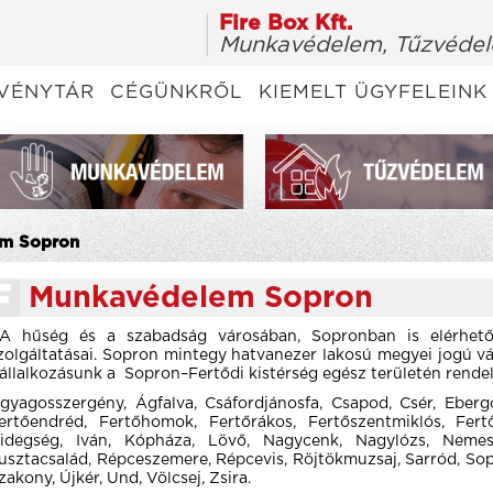
Fire Box Kft.
Munkavédelem, Tűzvédel
VÉNYTÁR
CÉGÜNKRŐL
KIEMELT ÜGYFELEINK
em Sopron
Munkavédelem Sopron
 hűség és a szabadság városában, Sopronban is elérhet
zolgáltatásai. Sopron mintegy hatvanezer lakosú megyei jogú
állalkozásunk a Sopron–Fertődi kistérség egész területén rendel
gyagosszergény, Ágfalva, Csáfordjánosfa, Csapod, Csér, Ebergő
ertőendréd, Fertőhomok, Fertőrákos, Fertőszentmiklós, Fert
idegség, Iván, Kópháza, Lövő, Nagycenk, Nagylózs, Nemesk
usztacsalád, Répceszemere, Répcevis, Röjtökmuzsaj, Sarród, So
zakony, Újkér, Und, Völcsej, Zsira.