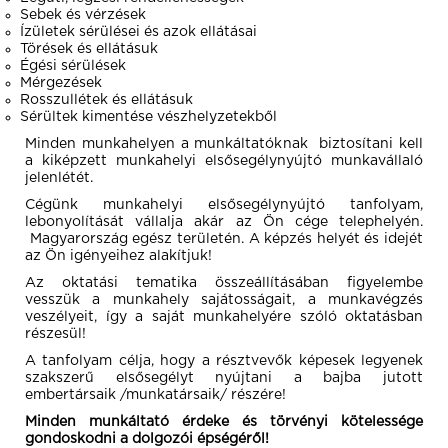
Sebek és vérzések
Ízületek sérülései és azok ellátásai
Törések és ellátásuk
Égési sérülések
Mérgezések
Rosszullétek és ellátásuk
Sérültek kimentése vészhelyzetekből
Minden munkahelyen a munkáltatóknak biztosítani kell
a kiképzett munkahelyi elsősegélynyújtó munkavállaló
jelenlétét.
Cégünk munkahelyi elsősegélynyújtó tanfolyam,
lebonyolítását vállalja akár az Ön cége telephelyén.
Magyarország egész területén. A képzés helyét és idejét
az Ön igényeihez alakítjuk!
Az oktatási tematika összeállításában figyelembe
vesszük a munkahely sajátosságait, a munkavégzés
veszélyeit, így a saját munkahelyére szóló oktatásban
részesül!
A tanfolyam célja, hogy a résztvevők képesek legyenek
szakszerű elsősegélyt nyújtani a bajba jutott
embertársaik /munkatársaik/ részére!
Minden munkáltató érdeke és törvényi kötelessége
gondoskodni a dolgozói épségéről!