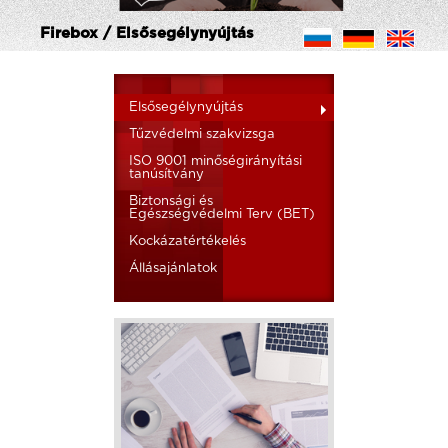
Firebox / Elsősegélynyújtás
Elsősegélynyújtás
Tűzvédelmi szakvizsga
ISO 9001 minőségirányítási
tanúsítvány
Biztonsági és
Egészségvédelmi Terv (BET)
Kockázatértékelés
Állásajánlatok