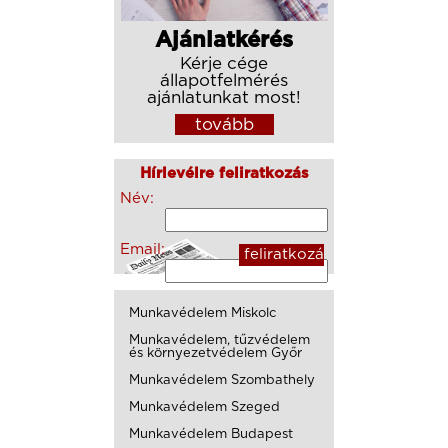
Ajánlatkérés
Kérje cége
állapotfelmérés
ajánlatunkat most!
tovább
Hírlevélre feliratkozás
Név:
Email:
Munkavédelem Miskolc
Munkavédelem, tűzvédelem
és környezetvédelem Győr
Munkavédelem Szombathely
Munkavédelem Szeged
Munkavédelem Budapest