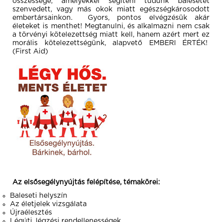
összessége, amelyekkel segíteni tudunk balesetet
szenvedett, vagy más okok miatt egészségkárosodott
embertársainkon. Gyors, pontos elvégzésük akár
életeket is menthet! Megtanulni, és alkalmazni nem csak
a törvényi kötelezettség miatt kell, hanem azért mert ez
morális kötelezettségünk, alapvető EMBERI ÉRTÉK!
(First Aid)
Az elsősegélynyújtás felépítése, témakörei:
Baleseti helyszín
Az életjelek vizsgálata
Újraélesztés
Légúti, légzési rendellenességek