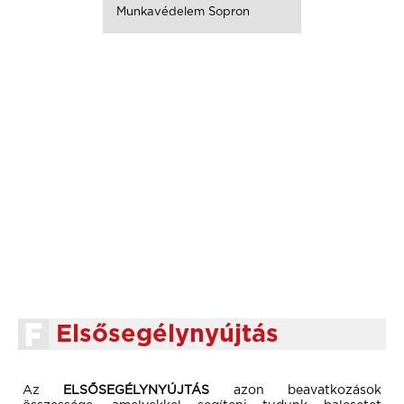
Munkavédelem Sopron
Elsősegélynyújtás
Az
ELSŐSEGÉLYNYÚJTÁS
azon beavatkozások