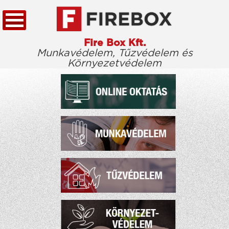
Fire Box Kft.
Munkavédelem, Tűzvédelem és
Környezetvédelem
KEZDŐLAP
TÖRVÉNYTÁR
CÉGÜNKRŐL
KIEMELT ÜGYFELEINK
ELÉRHETŐSÉG