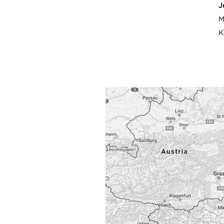
J
M
K