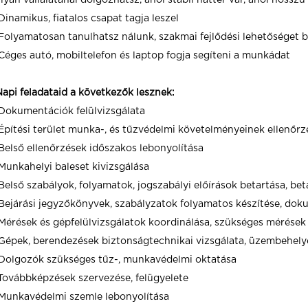
lyan vállalatánál dolgozhatsz, ahol stabil háttér vár, ahol hoss
Dinamikus, fiatalos csapat tagja leszel
Folyamatosan tanulhatsz nálunk, szakmai fejlődési lehetőséget b
Céges autó, mobiltelefon és laptop fogja segíteni a munkádat
api feladataid a következők lesznek:
Dokumentációk felülvizsgálata
Építési terület munka-, és tűzvédelmi követelményeinek ellenőrz
Belső ellenőrzések időszakos lebonyolítása
Munkahelyi baleset kivizsgálása
Belső szabályok, folyamatok, jogszabályi előírások betartása, bet
Bejárási jegyzőkönyvek, szabályzatok folyamatos készítése, dok
Mérések és gépfelülvizsgálatok koordinálása, szükséges mérése
Gépek, berendezések biztonságtechnikai vizsgálata, üzembehely
Dolgozók szükséges tűz-, munkavédelmi oktatása
Továbbképzések szervezése, felügyelete
Munkavédelmi szemle lebonyolítása