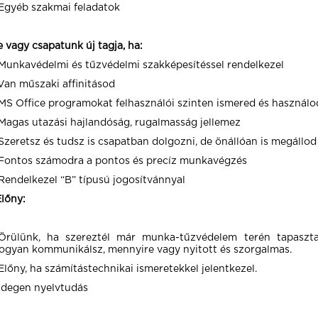
Egyéb szakmai feladatok
e vagy csapatunk új tagja, ha:
Munkavédelmi és tűzvédelmi szakképesítéssel rendelkezel
Van műszaki affinitásod
MS Office programokat felhasználói szinten ismered és használo
Magas utazási hajlandóság, rugalmasság jellemez
Szeretsz és tudsz is csapatban dolgozni, de önállóan is megállod
Fontos számodra a pontos és precíz munkavégzés
Rendelkezel “B” típusú jogosítvánnyal
Előny:
Örülünk, ha szereztél már munka-tűzvédelem terén tapasztal
ogyan kommunikálsz, mennyire vagy nyitott és szorgalmas.
Előny, ha számítástechnikai ismeretekkel jelentkezel.
Idegen nyelvtudás