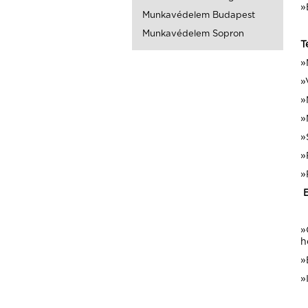
»
Munkavédelem Budapest
Munkavédelem Sopron
T
»
»
»
»
»
»
»
»
h
»
»