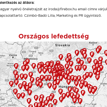
elentkezés az állásra:
agyar nyelvű önéletrajzát az iroda@firebox.hu email címre várju
apcsolattartó: Czimbó-Badó Lilla, Marketing és PR ügyintéző.
Országos lefedettség