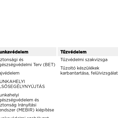
unkavédelem
Tűzvédelem
iztonsági és
Tűzvédelmi szakvizsga
gészségvédelmi Terv (BET)
Tűzoltó készülékek
ajvédelem
karbantartása, felülvizsgála
UNKAHELYI
LSŐSEGÉLYNYÚJTÁS
unkahelyi
gészségvédelem és
ztonság Irányítási
endszer (MEBIR) kiépítése