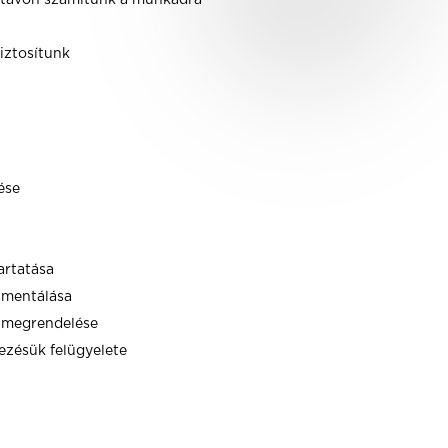
zú távon számítunk a munkádra
iztosítunk
ése
artatása
umentálása
k megrendelése
ezésük felügyelete