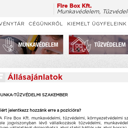
Fire Box Kft.
Munkavédelem, Tűzvédel
VÉNYTÁR
CÉGÜNKRŐL
KIEMELT ÜGYFELEINK
Állásajánlatok
UNKA-TŰZVÉDELMI SZAKEMBER
iért jelentkezz hozzánk erre a pozícióra?
A Fire Box Kft. munkavédelmi, tűzvédelmi, környezetvédelmi sza
ele jogviszonyban lévő vállalkozások tűzvédelmi, munkavédel