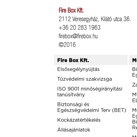
Fire Box Kft.
2112 Veresegyház, Kilátó utca 36.
+36 20 283 1963
firebox@firebox.hu
©2016
Fire Box Kft.
M
Elsősegélynyújtás
B
E
Tűzvédelmi szakvizsga
Z
ISO 9001 minőségirányítási
tanúsítvány
M
E
Biztonsági és
Egészségvédelmi Terv (BET)
M
E
Kockázatértékelés
Bi
R
Állásajánlatok