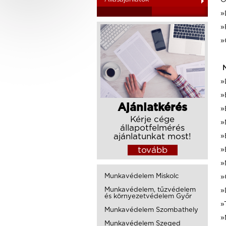
O
»
»
»
N
»
»
Ajánlatkérés
»
Kérje cége
»
állapotfelmérés
ajánlatunkat most!
»
tovább
»
»
Munkavédelem Miskolc
»
Munkavédelem, tűzvédelem
»
és környezetvédelem Győr
»
Munkavédelem Szombathely
»
Munkavédelem Szeged