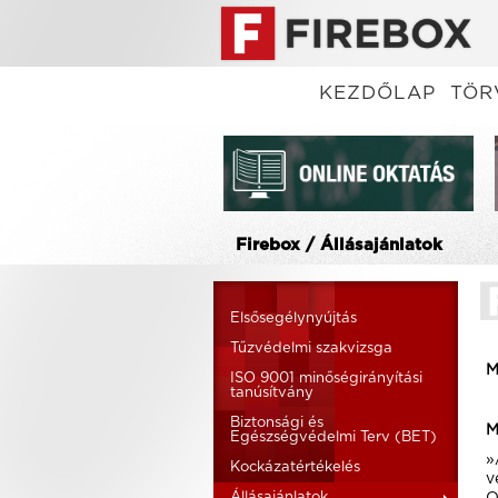
KEZDŐLAP
TÖR
Firebox / Állásajánlatok
Elsősegélynyújtás
Tűzvédelmi szakvizsga
M
ISO 9001 minőségirányítási
tanúsítvány
Biztonsági és
M
Egészségvédelmi Terv (BET)
»
Kockázatértékelés
v
Állásajánlatok