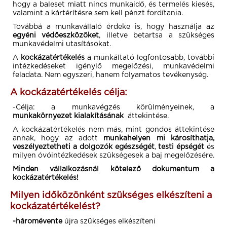
hogy a baleset miatt nincs munkaidő, és termelés kiesés,
valamint a kártérítésre sem kell pénzt fordítania.
Továbbá a munkavállaló érdeke is, hogy használja az
egyéni védőeszközöket
, illetve betartsa a szükséges
munkavédelmi utasításokat.
A
kockázatértékelés
a munkáltató legfontosabb, további
intézkedéseket igénylő megelőzési, munkavédelmi
feladata. Nem egyszeri, hanem folyamatos tevékenység.
A kockázatértékelés célja:
-Célja: a munkavégzés körülményeinek, a
munkakörnyezet kialakításának
áttekintése.
A kockázatértékelés nem más, mint gondos áttekintése
annak, hogy az adott
munkahelyen mi károsíthatja,
veszélyeztetheti a dolgozók egészségét
,
testi épségét
és
milyen óvóintézkedések szükségesek a baj megelőzésére.
Minden vállalkozásnál kötelező dokumentum a
kockázatértékelés!
Milyen időközönként szükséges elkészíteni a
kockázatértékelést?
-háromévente
újra szükséges elkészíteni