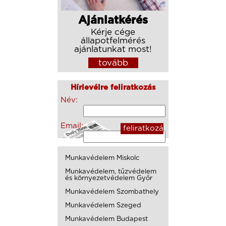
Ajánlatkérés
Kérje cége
állapotfelmérés
ajánlatunkat most!
tovább
Hírlevélre feliratkozás
Név:
Email:
Munkavédelem Miskolc
Munkavédelem, tűzvédelem
és környezetvédelem Győr
Munkavédelem Szombathely
Munkavédelem Szeged
Munkavédelem Budapest