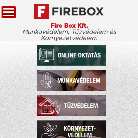
Fire Box Kft.
Munkavédelem, Tűzvédelem és
Környezetvédelem
KEZDŐLAP
TÖRVÉNYTÁR
CÉGÜNKRŐL
KIEMELT ÜGYFELEINK
ELÉRHETŐSÉG