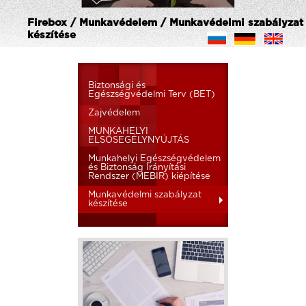
Firebox / Munkavédelem / Munkavédelmi szabályzat
készítése
Biztonsági és
Egészségvédelmi Terv (BET)
Zajvédelem
MUNKAHELYI
ELSŐSEGÉLYNYÚJTÁS
Munkahelyi Egészségvédelem
és Biztonság Irányítási
Rendszer (MEBIR) kiépítése
Munkavédelmi szabályzat
készítése