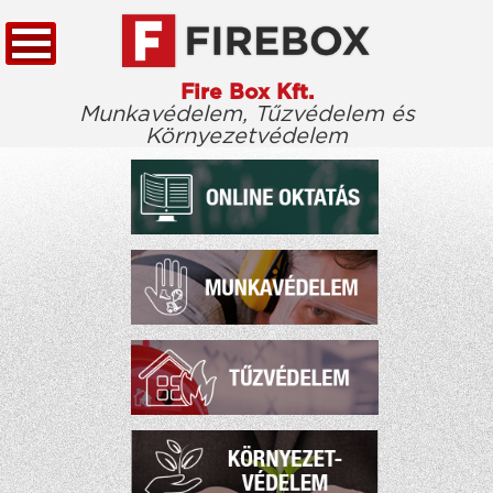
Fire Box Kft.
Munkavédelem, Tűzvédelem és
Környezetvédelem
KEZDŐLAP
TÖRVÉNYTÁR
CÉGÜNKRŐL
KIEMELT ÜGYFELEINK
ELÉRHETŐSÉG