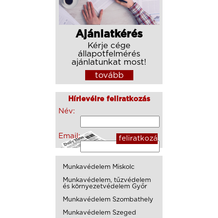
Ajánlatkérés
Kérje cége
állapotfelmérés
ajánlatunkat most!
tovább
Hírlevélre feliratkozás
Név:
Email:
Munkavédelem Miskolc
Munkavédelem, tűzvédelem
és környezetvédelem Győr
Munkavédelem Szombathely
Munkavédelem Szeged