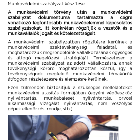
Munkavédelmi szabályzat készítése
A munkavédelmi törvény után a munkavédelmi
szabályzat dokumentuma tartalmazza a cégre
vonatkozó legfontosabb munkavédelemmel kapcsolatos
szabályzásokat. Itt konkrétan rögzítjük a vezetők és a
munkavállalók jogait és kötelezettségeit.
A munkavédelmi szabályzatban rögzítésre kerülnek a
munkavédelmi szaktevékenység feladatai, és
meghatározzuk megrendelőink vállalkozásának egységes
és átfogó megelőzési stratégiáját. Természetesen a
munkavédelmi szabályzat az adott vállalkozásra, annak
tevékenységi körére meghatározottan készül, így a
tevékenységnek megfelelő munkavédelmi témakörök
átfogóan részletezésre és elemzésre kerülnek.
Ezen túlmenően biztosítjuk a szükséges mellékleteket
munkavédelmi utasítás formájában (egyéni védőeszköz
nyilvántartás, munkabaleseti nyilvántartás, orvosi
alkalmassági vizsgálat nyilvántartás, nem veszélyes
gépek ellenőrzési rendje, stb.)