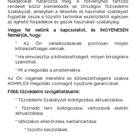
feladatokat határozza meg. A törvényhez tartozó
rendelet közül kiemelkedik az Országos Tűzvédelmi
Szabályzat, amelyben a létesítés és használat szabályait
foglalták össze a tűzoltó technikai eszközöktől egészen
az éghető folyadékok és gázok használati szabályáig.
Vegye fel velünk a kapcsolatot, és INGYENESEN
felmérjük, hogy:
* Az Ön vállalkozásának pontosan milyen
kötelezettségei vannak.
* Ha elmulasztja a kötelezettségeit, milyen bírságokra
számíthat.
* Mi a megoldás a problémákra.
Az Ön cégének méretére és kötelezettségeire szabva
KOMPLEX megoldás csomagot nyújtunk garanciával.
Főbb tűzvédelmi szolgáltatásaink:
* Tűzvédelmi Szabályzat kidolgozása, aktualizálása,
* Tűzriadó terv kidolgozása, változások esetén
aktualizálása,
* Időszakos ellenőrzése, karbantartása:
* tűzoltó készülékek,