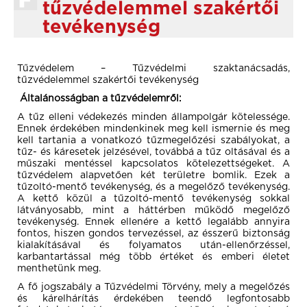
tűzvédelemmel szakértői
tevékenység
Tűzvédelem – Tűzvédelmi szaktanácsadás,
tűzvédelemmel szakértői tevékenység
Általánosságban a tűzvédelemről:
A tűz elleni védekezés minden állampolgár kötelessége.
Ennek érdekében mindenkinek meg kell ismernie és meg
kell tartania a vonatkozó tűzmegelőzési szabályokat, a
tűz- és káresetek jelzésével, továbbá a tűz oltásával és a
műszaki mentéssel kapcsolatos kötelezettségeket. A
tűzvédelem alapvetően két területre bomlik. Ezek a
tűzoltó-mentő tevékenység, és a megelőző tevékenység.
A kettő közül a tűzoltó-mentő tevékenység sokkal
látványosabb, mint a háttérben működő megelőző
tevékenység. Ennek ellenére a kettő legalább annyira
fontos, hiszen gondos tervezéssel, az ésszerű biztonság
kialakításával és folyamatos után-ellenőrzéssel,
karbantartással még több értéket és emberi életet
menthetünk meg.
A fő jogszabály a Tűzvédelmi Törvény, mely a megelőzés
és kárelhárítás érdekében teendő legfontosabb