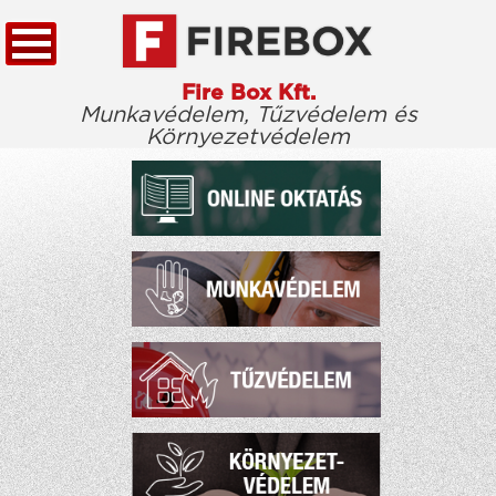
Fire Box Kft.
Munkavédelem, Tűzvédelem és
Környezetvédelem
KEZDŐLAP
TÖRVÉNYTÁR
CÉGÜNKRŐL
KIEMELT ÜGYFELEINK
ELÉRHETŐSÉG