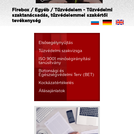
Firebox / Egyéb / Tűzvédelem - Tűzvédelmi
szaktanácsadás, tűzvédelemmel szakértői
tevékenység
Elsősegélynyújtás
Tűzvédelmi szakvizsga
ISO 9001 minőségirányítási
tanúsítvány
Biztonsági és
Egészségvédelmi Terv (BET)
Kockázatértékelés
Állásajánlatok