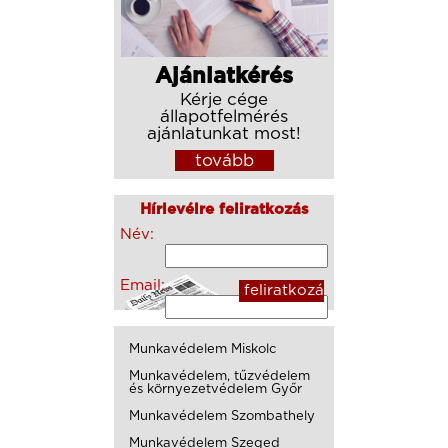
Ajánlatkérés
Kérje cége
állapotfelmérés
ajánlatunkat most!
tovább
Hírlevélre feliratkozás
Név:
Email:
Munkavédelem Miskolc
Munkavédelem, tűzvédelem
és környezetvédelem Győr
Munkavédelem Szombathely
Munkavédelem Szeged