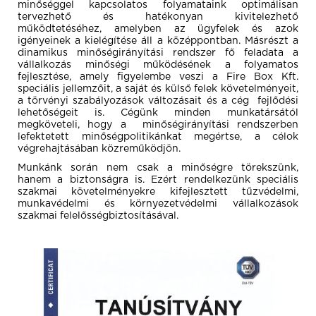
minőséggel kapcsolatos folyamataink optimálisan
tervezhető és hatékonyan kivitelezhető
működtetéséhez, amelyben az ügyfelek és azok
igényeinek a kielégítése áll a középpontban. Másrészt a
dinamikus minőségirányítási rendszer fő feladata a
vállalkozás minőségi működésének a folyamatos
fejlesztése, amely figyelembe veszi a Fire Box Kft.
speciális jellemzőit, a saját és külső felek követelményeit,
a törvényi szabályozások változásait és a cég fejlődési
lehetőségeit is. Cégünk minden munkatársától
megköveteli, hogy a minőségirányítási rendszerben
lefektetett minőségpolitikánkat megértse, a célok
végrehajtásában közreműködjön.
Munkánk során nem csak a minőségre törekszünk,
hanem a biztonságra is. Ezért rendelkezünk speciális
szakmai követelményekre kifejlesztett tűzvédelmi,
munkavédelmi és környezetvédelmi vállalkozások
szakmai felelősségbiztosításával.