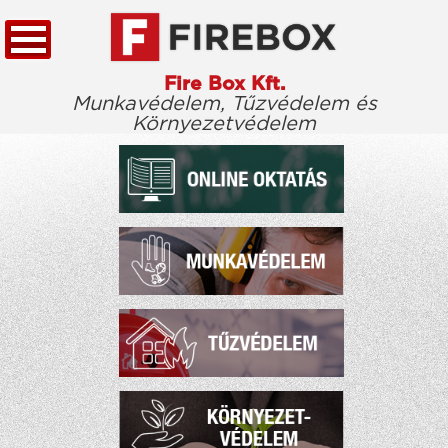
Fire Box Kft.
Munkavédelem, Tűzvédelem és
Környezetvédelem
KEZDŐLAP
TÖRVÉNYTÁR
CÉGÜNKRŐL
KIEMELT ÜGYFELEINK
ELÉRHETŐSÉG