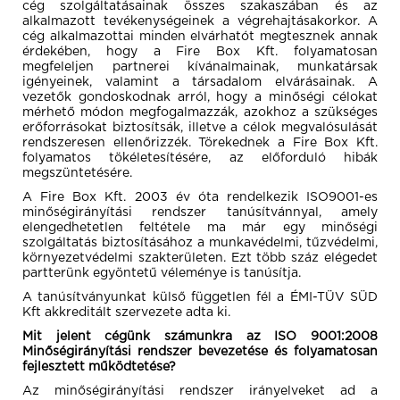
cég szolgáltatásainak összes szakaszában és az
alkalmazott tevékenységeinek a végrehajtásakorkor. A
cég alkalmazottai minden elvárhatót megtesznek annak
érdekében, hogy a Fire Box Kft. folyamatosan
megfeleljen partnerei kívánalmainak, munkatársak
igényeinek, valamint a társadalom elvárásainak. A
vezetők gondoskodnak arról, hogy a minőségi célokat
mérhető módon megfogalmazzák, azokhoz a szükséges
erőforrásokat biztosítsák, illetve a célok megvalósulását
rendszeresen ellenőrizzék. Törekednek a Fire Box Kft.
folyamatos tökéletesítésére, az előforduló hibák
megszüntetésére.
A Fire Box Kft. 2003 év óta rendelkezik ISO9001-es
minőségirányítási rendszer tanúsítvánnyal, amely
elengedhetetlen feltétele ma már egy minőségi
szolgáltatás biztosításához a munkavédelmi, tűzvédelmi,
környezetvédelmi szakterületen. Ezt több száz elégedet
partterünk egyöntetű véleménye is tanúsítja.
A tanúsítványunkat külső független fél a ÉMI-TÜV SÜD
Kft akkreditált szervezete adta ki.
Mit jelent cégünk számunkra az ISO 9001:2008
Minőségirányítási rendszer bevezetése és folyamatosan
fejlesztett működtetése?
Az minőségirányítási rendszer irányelveket ad a