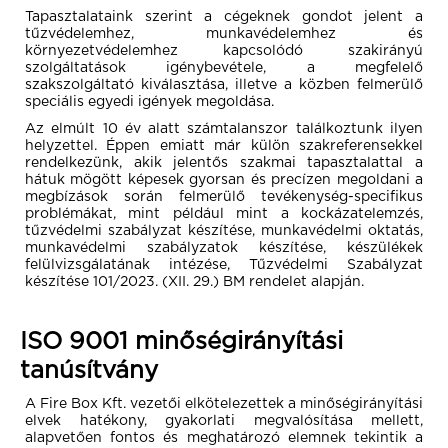
Tapasztalataink szerint a cégeknek gondot jelent a
tűzvédelemhez, munkavédelemhez és
környezetvédelemhez kapcsolódó szakirányú
szolgáltatások igénybevétele, a megfelelő
szakszolgáltató kiválasztása, illetve a közben felmerülő
speciális egyedi igények megoldása.
Az elmúlt 10 év alatt számtalanszor találkoztunk ilyen
helyzettel. Éppen emiatt már külön szakreferensekkel
rendelkezünk, akik jelentős szakmai tapasztalattal a
hátuk mögött képesek gyorsan és precízen megoldani a
megbízások során felmerülő tevékenység-specifikus
problémákat, mint például mint a kockázatelemzés,
tűzvédelmi szabályzat készítése, munkavédelmi oktatás,
munkavédelmi szabályzatok készítése, készülékek
felülvizsgálatának intézése, Tűzvédelmi Szabályzat
készítése 101/2023. (XII. 29.) BM rendelet alapján.
ISO 9001 minőségirányítási
tanúsítvány
A Fire Box Kft. vezetői elkötelezettek a minőségirányítási
elvek hatékony, gyakorlati megvalósítása mellett,
alapvetően fontos és meghatározó elemnek tekintik a