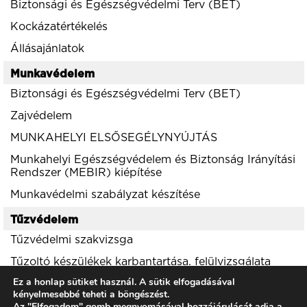
Biztonsági és Egészségvédelmi Terv (BET)
Kockázatértékelés
Állásajánlatok
Munkavédelem
Biztonsági és Egészségvédelmi Terv (BET)
Zajvédelem
MUNKAHELYI ELSŐSEGÉLYNYÚJTÁS
Munkahelyi Egészségvédelem és Biztonság Irányítási
Rendszer (MEBIR) kiépítése
Munkavédelmi szabályzat készítése
Tűzvédelem
Tűzvédelmi szakvizsga
Tűzoltó készülékek karbantartása, felülvizsgálata
Ez a honlap sütiket használ. A sütik elfogadásával
Környezetvédelem
kényelmesebbé teheti a böngészést.
Az "Elfogadom" gomb megnyomásával hozzájárulását adja a
Zajvédelem