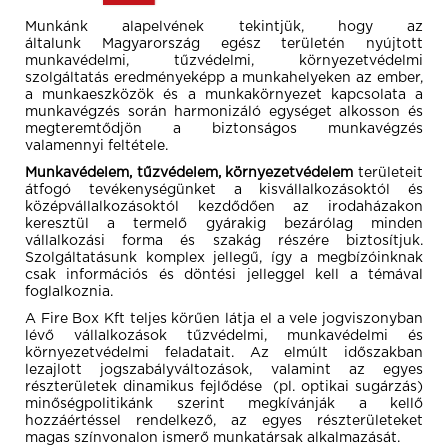
Munkánk alapelvének tekintjük, hogy az
általunk Magyarország egész területén nyújtott
munkavédelmi, tűzvédelmi, környezetvédelmi
szolgáltatás eredményeképp a munkahelyeken az ember,
a munkaeszközök és a munkakörnyezet kapcsolata a
munkavégzés során harmonizáló egységet alkosson és
megteremtődjön a biztonságos munkavégzés
valamennyi feltétele.
Munkavédelem, tűzvédelem, környezetvédelem
területeit
átfogó tevékenységünket a kisvállalkozásoktól és
középvállalkozásoktól kezdődően az irodaházakon
keresztül a termelő gyárakig bezárólag minden
vállalkozási forma és szakág részére biztosítjuk.
Szolgáltatásunk komplex jellegű, így a megbízóinknak
csak információs és döntési jelleggel kell a témával
foglalkoznia.
A Fire Box Kft teljes körűen látja el a vele jogviszonyban
lévő vállalkozások tűzvédelmi, munkavédelmi és
környezetvédelmi feladatait. Az elmúlt időszakban
lezajlott jogszabályváltozások, valamint az egyes
részterületek dinamikus fejlődése (pl. optikai sugárzás)
minőségpolitikánk szerint megkívánják a kellő
hozzáértéssel rendelkező, az egyes részterületeket
magas színvonalon ismerő munkatársak alkalmazását.