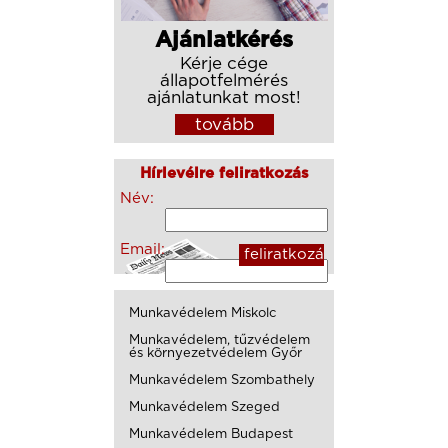
Ajánlatkérés
Kérje cége
állapotfelmérés
ajánlatunkat most!
tovább
Hírlevélre feliratkozás
Név:
Email:
Munkavédelem Miskolc
Munkavédelem, tűzvédelem
és környezetvédelem Győr
Munkavédelem Szombathely
Munkavédelem Szeged
Munkavédelem Budapest