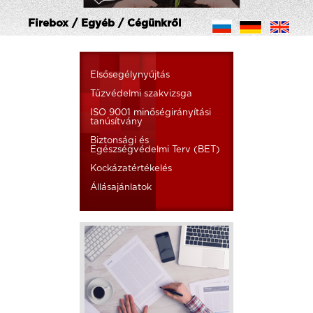
Firebox / Egyéb / Cégünkről
Elsősegélynyújtás
Tűzvédelmi szakvizsga
ISO 9001 minőségirányítási
tanúsítvány
Biztonsági és
Egészségvédelmi Terv (BET)
Kockázatértékelés
Állásajánlatok