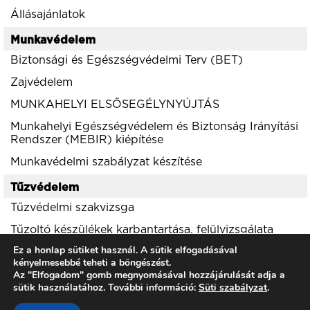
Állásajánlatok
Munkavédelem
Biztonsági és Egészségvédelmi Terv (BET)
Zajvédelem
MUNKAHELYI ELSŐSEGÉLYNYÚJTÁS
Munkahelyi Egészségvédelem és Biztonság Irányítási
Rendszer (MEBIR) kiépítése
Munkavédelmi szabályzat készítése
Tűzvédelem
Tűzvédelmi szakvizsga
Tűzoltó készülékek karbantartása, felülvizsgálata
Ez a honlap sütiket használ. A sütik elfogadásával
Környezetvédelem
kényelmesebbé teheti a böngészést.
Az "Elfogadom" gomb megnyomásával hozzájárulását adja a
Zajvédelem
sütik használatához. További információ:
Süti szabályzat
.
Környezetvédelmi engedélyek