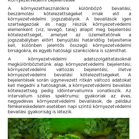
Környezetvédelmi bejelentések
A környezethasználókra különböző bevallási,
beszámolási kötelezettségeket írnak elő a
környezetvédelmi jogszabályok. A bevallások igen
szerteágazóak és nagy részük környezetvédelmi
elemenként (víz, levegő, talaj) állapít meg bejelentési
kötelezettséget, amelyet az üzemeltetőnek a
jogszabályban előírt benyújtási határidőig teljesítenie
kell, különben jelentős összegű környezetvédelmi
bírságokra, és egyéb hatósági szankciókra is számíthat.
A környezetvédelmi adatszolgáltatásoknál
megkülönböztetünk alap környezetvédelmi bejelentési,
környezetvédelmi változás bejelentési, illetve
környezetvédelmi bevallási kötelezettségeket. A
bejelentések során úgynevezett ritkán változó adatokat
kell megadni a hatóságnak, a környezetvédelmi bevallási
kötelezettség pedig időintervallumra vonatkozik. Az
intervallum széles spektrumú: gyakoriak az éves,
negyedéves környezetvédelmi bevallások, de például
fémkereskedelem esetében napi szintű környezetvédelmi
bevallási gyakoriság is létezik.