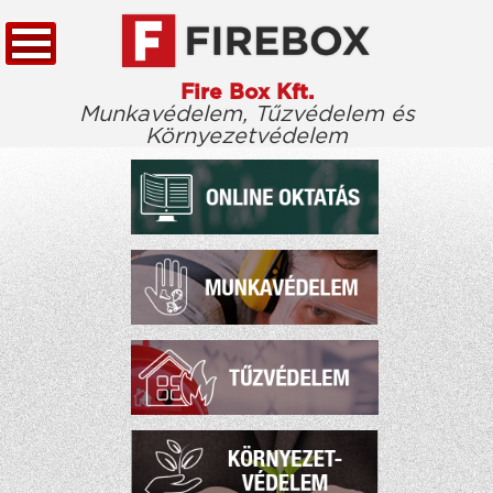
Fire Box Kft.
Munkavédelem, Tűzvédelem és
Környezetvédelem
KEZDŐLAP
TÖRVÉNYTÁR
CÉGÜNKRŐL
KIEMELT ÜGYFELEINK
ELÉRHETŐSÉG