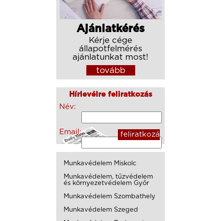
Ajánlatkérés
Kérje cége
állapotfelmérés
ajánlatunkat most!
tovább
Hírlevélre feliratkozás
Név:
Email:
Munkavédelem Miskolc
Munkavédelem, tűzvédelem
és környezetvédelem Győr
Munkavédelem Szombathely
Munkavédelem Szeged