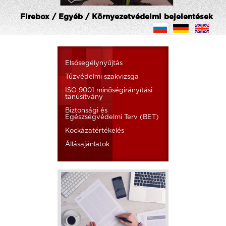
Firebox / Egyéb / Környezetvédelmi bejelentések
Elsősegélynyújtás
Tűzvédelmi szakvizsga
ISO 9001 minőségirányítási
tanúsítvány
Biztonsági és
Egészségvédelmi Terv (BET)
Kockázatértékelés
Állásajánlatok