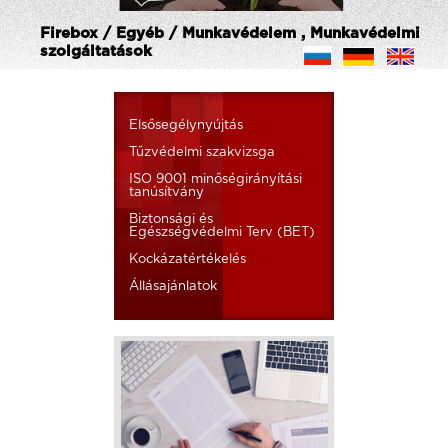
Firebox / Egyéb / Munkavédelem , Munkavédelmi
szolgáltatások
Elsősegélynyújtás
Tűzvédelmi szakvizsga
ISO 9001 minőségirányítási
tanúsítvány
Biztonsági és
Egészségvédelmi Terv (BET)
Kockázatértékelés
Állásajánlatok