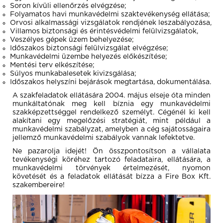
Soron kívüli ellenőrzés elvégzése;
Folyamatos havi munkavédelmi szaktevékenység ellátása;
Orvosi alkalmassági vizsgálatok rendjének leszabályozása,
Villamos biztonsági és érintésvédelmi felülvizsgálatok,
Veszélyes gépek üzem behelyezése;
Időszakos biztonsági felülvizsgálat elvégzése;
Munkavédelmi üzembe helyezés előkészítése;
Mentési terv elkészítése;
Súlyos munkabalesetek kivizsgálása;
Időszakos helyszíni bejárások megtartása, dokumentálása.
A szakfeladatok ellátására 2004. május elseje óta minden
munkáltatónak meg kell bíznia egy munkavédelmi
szakképzettséggel rendelkező személyt. Cégénél ki kell
alakítani egy megelőzési stratégiát, mint például a
munkavédelmi szabályzat, amelyben a cég sajátosságaira
jellemző munkavédelmi szabályok vannak lefektetve.
Ne pazarolja idejét! Ön összpontosítson a vállalata
tevékenységi köréhez tartozó feladataira, ellátására, a
munkavédelmi törvények értelmezését, nyomon
követését és a feladatok ellátását bízza a Fire Box Kft.
szakembereire!