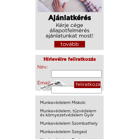
Ajánlatkérés
Kérje cége
állapotfelmérés
ajánlatunkat most!
tovább
Hírlevélre feliratkozás
Név:
Email:
Munkavédelem Miskolc
Munkavédelem, tűzvédelem
és környezetvédelem Győr
Munkavédelem Szombathely
Munkavédelem Szeged