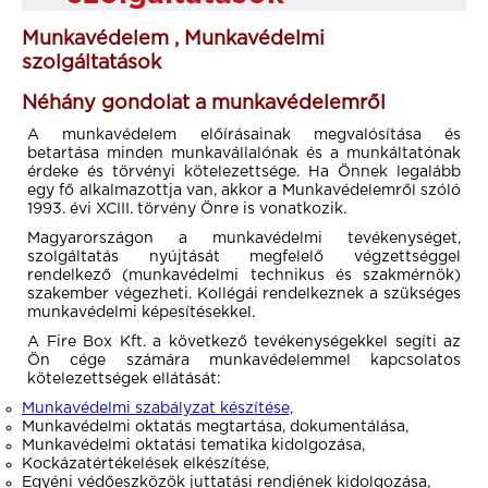
Munkavédelem , Munkavédelmi
szolgáltatások
Néhány gondolat a munkavédelemről
A munkavédelem előírásainak megvalósítása és
betartása minden munkavállalónak és a munkáltatónak
érdeke és törvényi kötelezettsége. Ha Önnek legalább
egy fő alkalmazottja van, akkor a Munkavédelemről szóló
1993. évi XCIII. törvény Önre is vonatkozik.
Magyarországon a munkavédelmi tevékenységet,
szolgáltatás nyújtását megfelelő végzettséggel
rendelkező (munkavédelmi technikus és szakmérnök)
szakember végezheti. Kollégái rendelkeznek a szükséges
munkavédelmi képesítésekkel.
A Fire Box Kft. a következő tevékenységekkel segíti az
Ön cége számára munkavédelemmel kapcsolatos
kötelezettségek ellátását:
Munkavédelmi szabályzat készítése,
Munkavédelmi oktatás megtartása, dokumentálása,
Munkavédelmi oktatási tematika kidolgozása,
Kockázatértékelések elkészítése,
Egyéni védőeszközök juttatási rendjének kidolgozása,