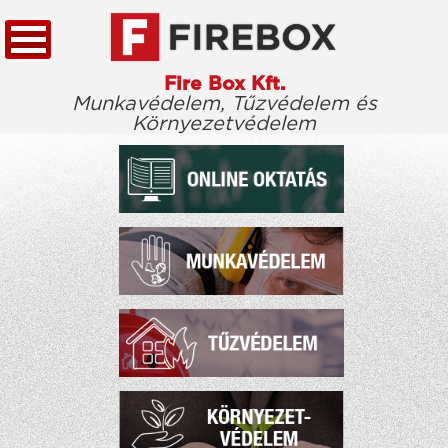
Fire Box Kft.
Munkavédelem, Tűzvédelem és
Környezetvédelem
KEZDŐLAP
TÖRVÉNYTÁR
CÉGÜNKRŐL
KIEMELT ÜGYFELEINK
ELÉRHETŐSÉG