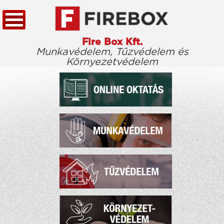
Fire Box Kft.
Munkavédelem, Tűzvédelem és
Környezetvédelem
KEZDŐLAP
TÖRVÉNYTÁR
CÉGÜNKRŐL
KIEMELT ÜGYFELEINK
ELÉRHETŐSÉG