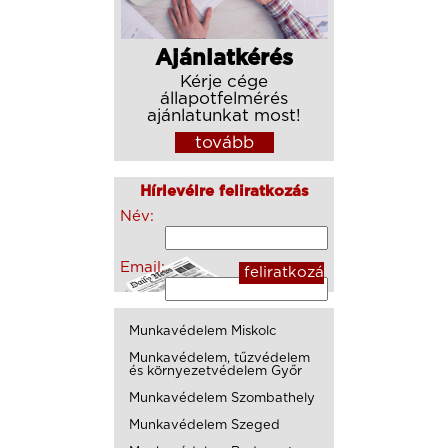
Ajánlatkérés
Kérje cége
állapotfelmérés
ajánlatunkat most!
tovább
Hírlevélre feliratkozás
Név:
Email:
Munkavédelem Miskolc
Munkavédelem, tűzvédelem
és környezetvédelem Győr
Munkavédelem Szombathely
Munkavédelem Szeged