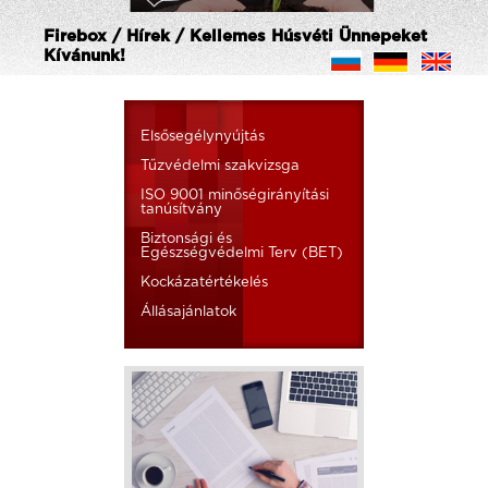
Firebox / Hírek / Kellemes Húsvéti Ünnepeket
Kívánunk!
Elsősegélynyújtás
Tűzvédelmi szakvizsga
ISO 9001 minőségirányítási
tanúsítvány
Biztonsági és
Egészségvédelmi Terv (BET)
Kockázatértékelés
Állásajánlatok